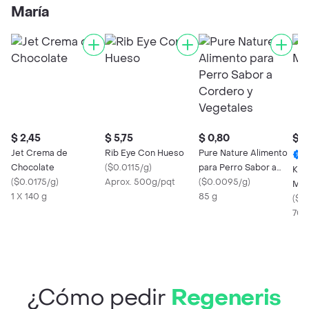
María
$ 2,45
$ 5,75
$ 0,80
$ 6
Jet Crema de
Rib Eye Con Hueso
Pure Nature Alimento
Chocolate
(
$0.0115/g
)
para Perro Sabor a
Kio
(
$0.0175/g
)
Aprox. 500g/pqt
Cordero y Vegetales
(
$0.0095/g
)
Moz
1 X 140 g
85 g
(
$0
700
¿Cómo pedir
Regeneris