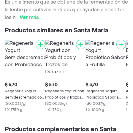
Es un alimento que se obtiene de la fermentación de
la leche por cultivos lácticos que ayudan a absorber
los n
...
Ver más
Productos similares en Santa María
$ 5,70
$ 5,70
$ 3,70
$ 0
Regeneris Yogurt
Regeneris Yogurt con
Regeneris Yogurt
Alp
Semidescremado con
Probióticos y Trozos
Probiótico Sabor a
Reg
Probióticos
(
$0.0033/g
)
de Durazno
(
$0.0033/g
)
Frutilla
(
$0.0037/g
)
Frut
(
$0
1 X 1750 g
1 X 1750 g
1 X 1000 g
1 X 
Productos complementarios en Santa