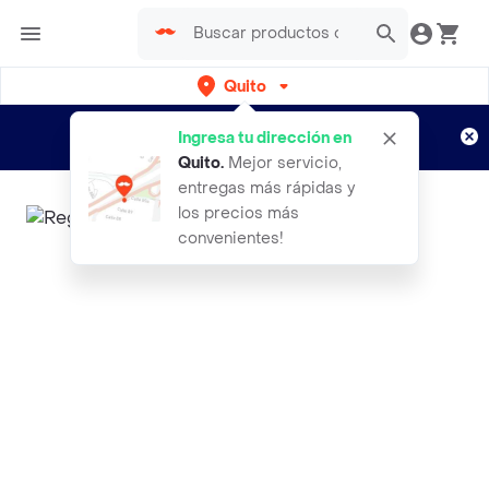
Quito
Regístrate
¿Nuevo en Rappi?
y disfruta de
Ingresa tu dirección en
envíos gratis por semanas
Aplican TyC
Quito
.
Mejor servicio,
entregas más rápidas y
los precios más
convenientes!