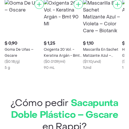
$ 0,90
$ 1,25
$ 1,10
$ 1
Goma De Uñas –
Oxigenta 20 Vol. -
Mascarilla En Sachet
Hoj
Gscare
Keratina Argán - Bmt
Matizante Azul –
Gill
(
$0.18/g
)
90 Ml
(
$0.0139/ml
)
Violeta – Color Care –
(
$1.10/und
)
(
$1.
5 g
90 mL
Biotanik
1Und
1 U
¿Cómo pedir
Sacapunta
Doble Plástico – Gscare
en Rappi?