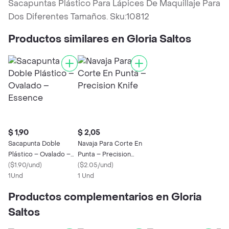
Sacapuntas Plástico Para Lápices De Maquillaje Para
Dos Diferentes Tamaños. Sku:10812
Productos similares en Gloria Saltos
$ 1,90
$ 2,05
Sacapunta Doble
Navaja Para Corte En
Plástico – Ovalado –
Punta – Precision
Essence
(
$1.90/und
)
Knife
(
$2.05/und
)
1Und
1 Und
Productos complementarios en Gloria
Saltos