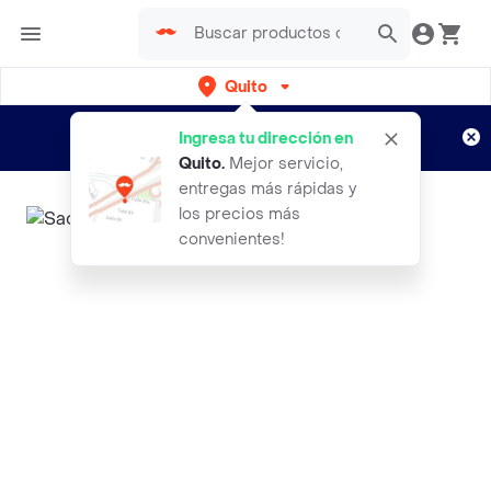
Quito
Regístrate
¿Nuevo en Rappi?
y disfruta de
Ingresa tu dirección en
envíos gratis por semanas
Aplican TyC
Quito
.
Mejor servicio,
entregas más rápidas y
los precios más
convenientes!