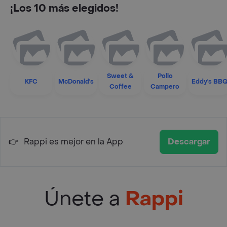
¡Los 10 más elegidos!
Sweet &
Pollo
KFC
McDonald's
Eddy's BB
Coffee
Campero
👉
Rappi es mejor en la App
Descargar
Únete a
Rappi