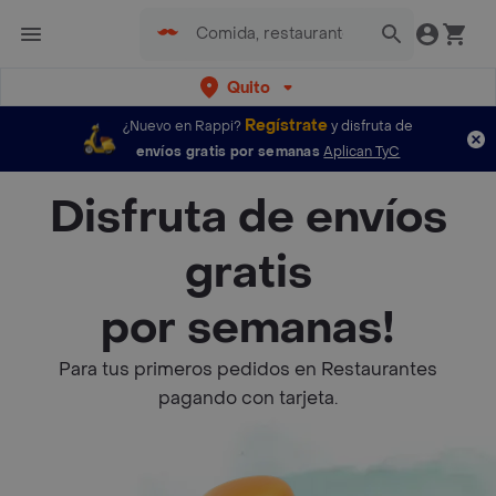
Quito
Regístrate
¿Nuevo en Rappi?
y disfruta de
envíos gratis por semanas
Aplican TyC
Disfruta de envíos
gratis
por semanas!
Para tus primeros pedidos en Restaurantes
pagando con tarjeta.