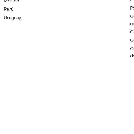
México
P
Perú
C
Uruguay
c
C
C
C
d