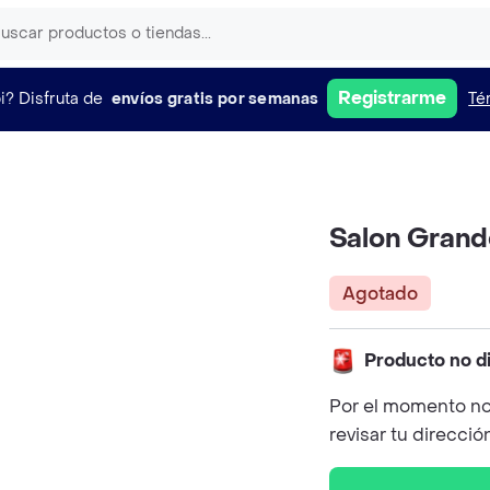
Registrarme
i?
Disfruta de
envíos gratis por semanas
Té
Salon Grande
Agotado
Producto no d
Por el momento no
revisar tu direcció