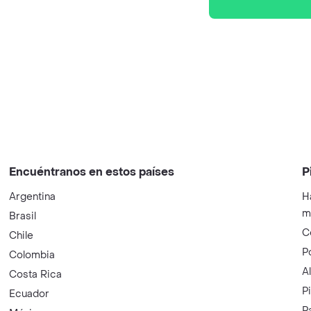
Encuéntranos en estos países
P
Argentina
H
m
Brasil
C
Chile
P
Colombia
A
Costa Rica
P
Ecuador
P