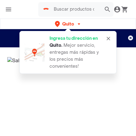
Quito
Regístrate
¿Nuevo en Rappi?
y disfruta de
Ingresa tu dirección en
envíos gratis por semanas
Aplican TyC
Quito
.
Mejor servicio,
entregas más rápidas y
los precios más
convenientes!