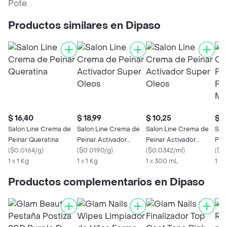
Pote.
Productos similares en Dipaso
$ 16,40
$ 18,99
$ 10,25
$ 1
Salon Line Crema de
Salon Line Crema de
Salon Line Crema de
Sal
Peinar Queratina
Peinar Activador
Peinar Activador
Pei
(
$0.0164/g
)
Super Oleos
(
$0.0190/g
)
Super Oleos
(
$0.0342/ml
)
Kid
(
$0
1 x 1 Kg
1 x 1 Kg
1 x 300 mL
1 x 
Productos complementarios en Dipaso