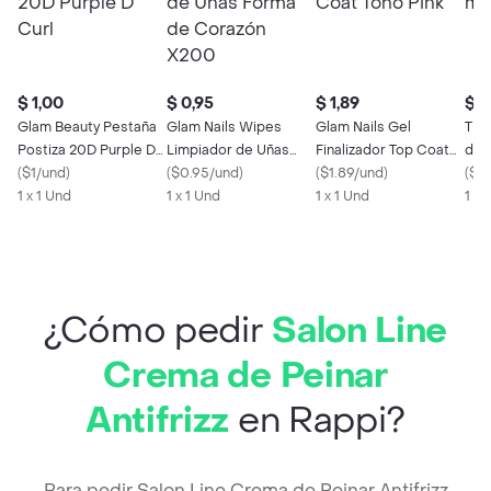
$ 1,00
$ 0,95
$ 1,89
$ 1
Glam Beauty Pestaña
Glam Nails Wipes
Glam Nails Gel
Tim
Postiza 20D Purple D
Limpiador de Uñas
Finalizador Top Coat
de 
Curl
(
$1/und
)
Forma de Corazón
(
$0.95/und
)
Tono Pink
(
$1.89/und
)
(
$19
1 x 1 Und
X200
1 x 1 Und
1 x 1 Und
1 x 
¿Cómo pedir
Salon Line
Crema de Peinar
Antifrizz
en Rappi?
Para pedir Salon Line Crema de Peinar Antifrizz