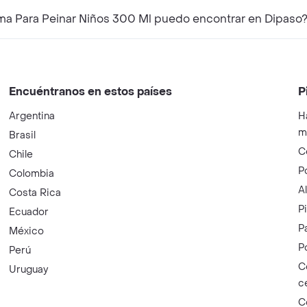
a Para Peinar Niños 300 Ml puedo encontrar en Dipaso
Encuéntranos en estos países
P
Argentina
H
m
Brasil
C
Chile
P
Colombia
A
Costa Rica
P
Ecuador
P
México
P
Perú
C
Uruguay
c
C