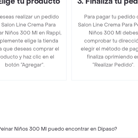
Elige tu producto
3
.
Finaliza tu pe
deseas realizar un pedido
Para pagar tu pedido 
 Salon Line Crema Para
Salon Line Crema Para P
ar Niños 300 Ml en Rappi,
Niños 300 Ml debe
plemente elige la tienda
comprobar tu direcció
la que deseas comprar el
elegir el método de pa
oducto y haz clic en el
finaliza oprimiendo e
botón “Agregar”.
“Realizar Pedido”.
Peinar Niños 300 Ml puedo encontrar en Dipaso?