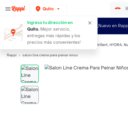
Quito
Ingresa tu dirección en
¿Nuevo en Rapp
Quito
.
Mejor servicio,
entregas más rápidas y los
precios más convenientes!
Búsquedas relacionadas:
Reparación y tratamiento
,
Brillant
,
HYDRA
,
Nu
Rappi
salon line crema para peinar ninos