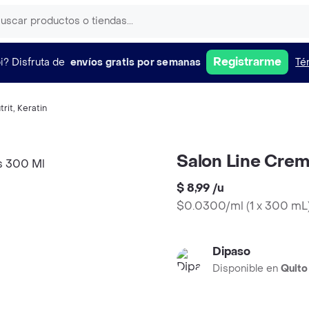
Registrarme
i?
Disfruta de
envíos gratis por semanas
Té
trit
,
Keratin
Salon Line Crem
$ 8,99
/
u
$0.0300/ml
(
1 x 300 mL
Dipaso
Disponible en
Quito