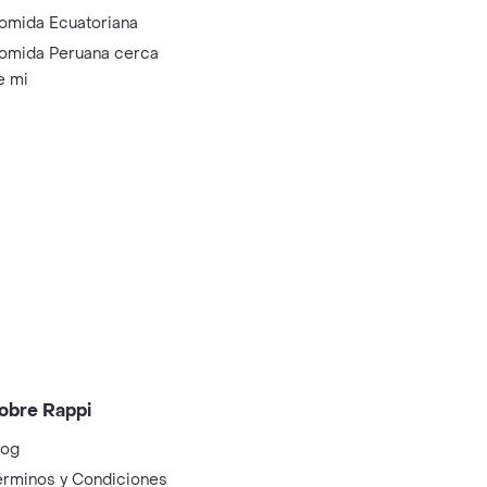
omida Ecuatoriana
omida Peruana cerca
e mi
obre Rappi
log
érminos y Condiciones