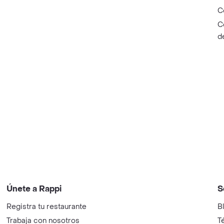
C
C
d
Únete a Rappi
S
Registra tu restaurante
B
Trabaja con nosotros
T