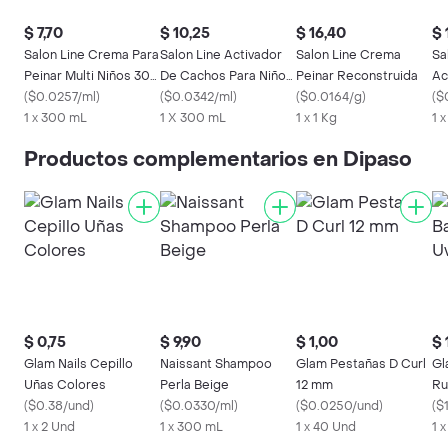
$ 7,70
$ 10,25
$ 16,40
$ 
Salon Line Crema Para
Salon Line Activador
Salon Line Crema
Sa
Peinar Multi Niños 300
De Cachos Para Niños
Peinar Reconstruida
Ac
Ml
(
$0.0257/ml
)
300 Ml
(
$0.0342/ml
)
(
$0.0164/g
)
30
(
$
1 x 300 mL
1 X 300 mL
1 x 1 Kg
1 
Productos complementarios en Dipaso
$ 0,75
$ 9,90
$ 1,00
$ 
Glam Nails Cepillo
Naissant Shampoo
Glam Pestañas D Curl
Gl
Uñas Colores
Perla Beige
12 mm
Ru
(
$0.38/und
)
(
$0.0330/ml
)
(
$0.0250/und
)
(
$
1 x 2 Und
1 x 300 mL
1 x 40 Und
1 