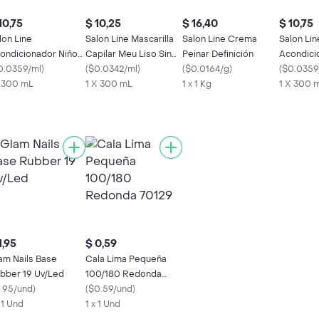
10,75
$ 10,25
$ 16,40
$ 10,75
lon Line
Salon Line Mascarilla
Salon Line Crema
Salon Lin
ondicionador Niños
Capilar Meu Liso Sin
Peinar Definición
Acondici
0 Ml
0.0359/ml
)
Frizz 300 Ml
(
$0.0342/ml
)
(
$0.0164/g
)
Hidratan
(
$0.0359
x 300 mL
1 X 300 mL
1 x 1 Kg
1 X 300 
1,95
$ 0,59
am Nails Base
Cala Lima Pequeña
bber 19 Uv/Led
100/180 Redonda
1.95/und
)
70129
(
$0.59/und
)
x 1 Und
1 x 1 Und