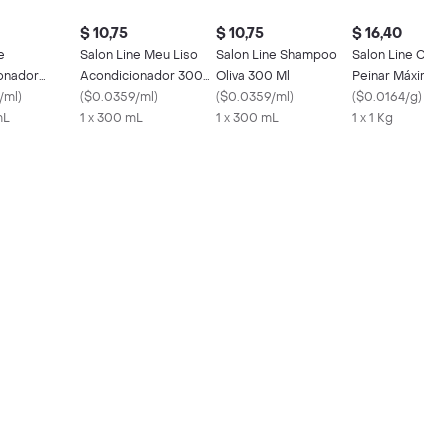
$ 10,75
$ 10,75
$ 16,40
e
Salon Line Meu Liso
Salon Line Shampoo
Salon Line Cre
onador
Acondicionador 300
Oliva 300 Ml
Peinar Máxima
te 300 Ml
/ml
)
Ml
(
$0.0359/ml
)
(
$0.0359/ml
)
(
$0.0164/g
)
mL
1 x 300 mL
1 x 300 mL
1 x 1 Kg