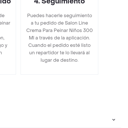
dido
4
.
Seguimiento
de
Puedes hacerle seguimiento
einar
a tu pedido de Salon Line
s
Crema Para Peinar Niños 300
n,
Ml a través de la aplicación.
go y
Cuando el pedido esté listo
n
un repartidor te lo llevará al
lugar de destino.