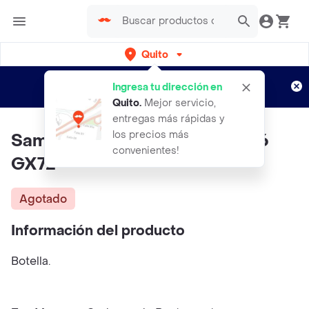
Quito
Regístrate
¿Nuevo en Rappi?
y disfruta de
Ingresa tu dirección en
envíos gratis por semanas
Aplican TyC
Quito
.
Mejor servicio,
entregas más rápidas y
los precios más
Samba Espuma de Carnaval 216
convenientes!
GX72
Agotado
Información del producto
Botella.