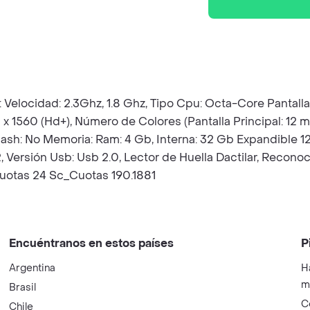
elocidad: 2.3Ghz, 1.8 Ghz, Tipo Cpu: Octa-Core Pantalla:
0 x 1560 (Hd+), Número de Colores (Pantalla Principal: 12 
Flash: No Memoria: Ram: 4 Gb, Interna: 32 Gb Expandible 1
, Versión Usb: Usb 2.0, Lector de Huella Dactilar, Recono
uotas 24 Sc_Cuotas 190.1881
Encuéntranos en estos países
P
Argentina
H
m
Brasil
C
Chile