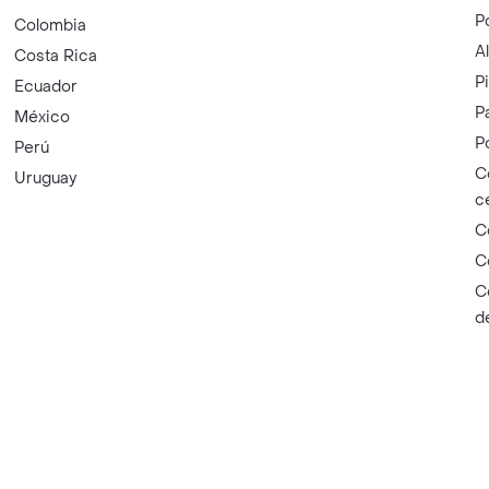
P
Colombia
A
Costa Rica
P
Ecuador
P
México
P
Perú
C
Uruguay
c
C
C
C
d