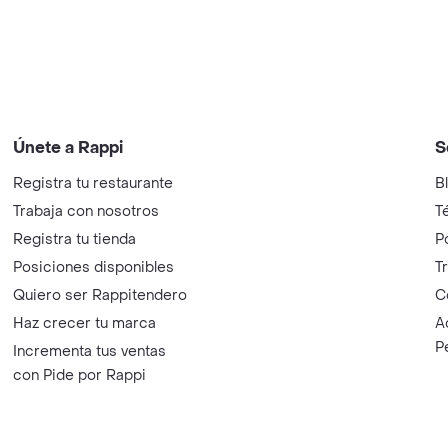
Únete a Rappi
S
Registra tu restaurante
B
Trabaja con nosotros
T
Registra tu tienda
P
Posiciones disponibles
T
Quiero ser Rappitendero
C
Haz crecer tu marca
A
P
Incrementa tus ventas
con Pide por Rappi