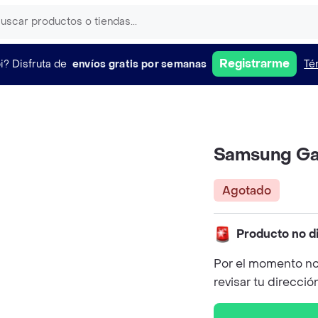
Registrarme
i?
Disfruta de
envíos gratis por semanas
Té
Samsung Ga
Agotado
Producto no d
Por el momento no
revisar tu direcció