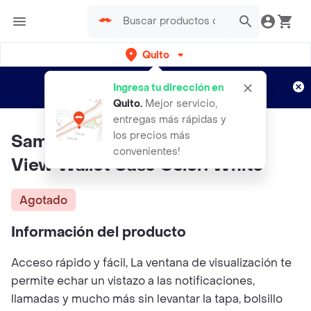
Quito
Regístrate
¿Nuevo en Rappi?
y disfruta de
Ingresa tu dirección en
envíos gratis por semanas
Aplican TyC
Quito
.
Mejor servicio,
entregas más rápidas y
los precios más
Samsung Galaxy S23 Fe Smart
convenientes!
View Wallet Case Color: White
Agotado
Información del producto
Acceso rápido y fácil, La ventana de visualización te
permite echar un vistazo a las notificaciones,
llamadas y mucho más sin levantar la tapa, bolsillo