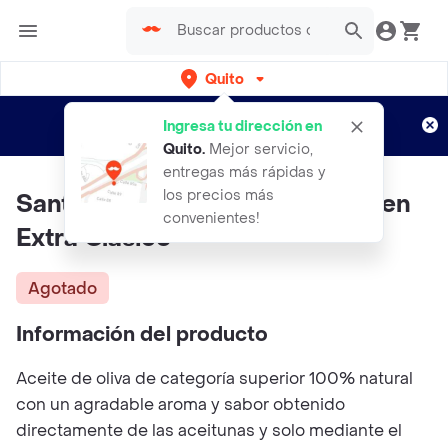
Quito
Regístrate
¿Nuevo en Rappi?
y disfruta de
Ingresa tu dirección en
envíos gratis por semanas
Aplican TyC
Quito
.
Mejor servicio,
entregas más rápidas y
los precios más
Santagata Aceite de Oliva Virgen
convenientes!
Extra Clásico
Agotado
Información del producto
Aceite de oliva de categoría superior 100% natural
con un agradable aroma y sabor obtenido
directamente de las aceitunas y solo mediante el