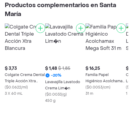
Productos complementarios en Santa
María
$ 3,73
$ 1,48
$ 1,85
$ 16,25
$ 6
Colgate Crema Dental
Familia Papel
Cic
-
20
%
Triple Acción Xtra
Higiénico Acolchamax
Líq
Lavavajilla Lavatodo
Blancura
(
$0.0622/ml
)
Mega Soft 31 m
(
$0.0053/cm
)
(
$0
Crema Lim�n
3 X 60 mL
31 m
1 X
(
$0.0033/g
)
450 g