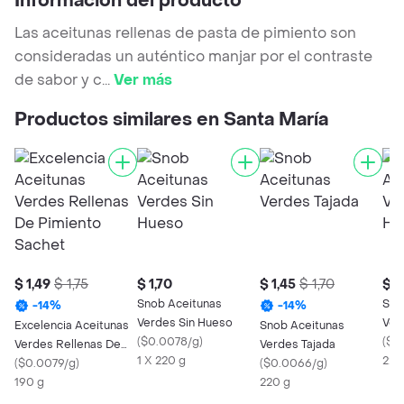
Información del producto
Las aceitunas rellenas de pasta de pimiento son
consideradas un auténtico manjar por el contraste
de sabor y c
...
Ver más
Productos similares en Santa María
$ 1,49
$ 1,75
$ 1,70
$ 1,45
$ 1,70
$ 1
Snob Aceitunas
Sno
-
14
%
-
14
%
Verdes Sin Hueso
Ver
Excelencia Aceitunas
Snob Aceitunas
(
$0.0078/g
)
(
$0
Verdes Rellenas De
Verdes Tajada
1 X 220 g
220
Pimiento Sachet
(
$0.0079/g
)
(
$0.0066/g
)
190 g
220 g