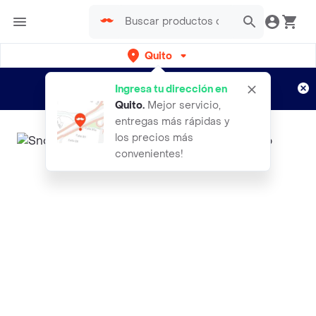
Quito
Regístrate
¿Nuevo en Rappi?
y disfruta de
Ingresa tu dirección en
envíos gratis por semanas
Aplican TyC
Quito
.
Mejor servicio,
entregas más rápidas y
los precios más
convenientes!