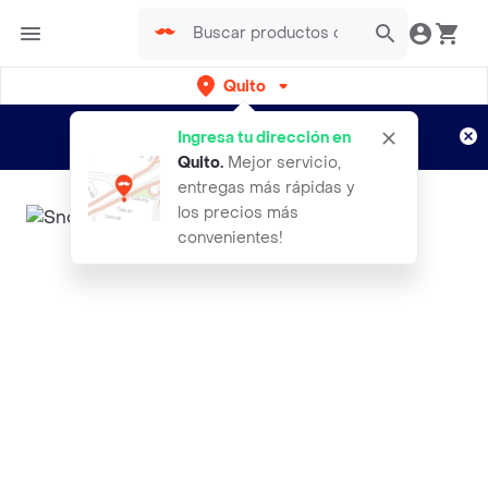
Quito
Regístrate
¿Nuevo en Rappi?
y disfruta de
Ingresa tu dirección en
envíos gratis por semanas
Aplican TyC
Quito
.
Mejor servicio,
entregas más rápidas y
los precios más
convenientes!