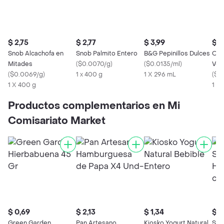
$ 2,75
$ 2,77
$ 3,99
$ 2
Snob Alcachofa en
Snob Palmito Entero
B&G Pepinillos Dulces
Olé
Mitades
(
$0.0070/g
)
(
$0.0135/ml
)
Ver
(
$0.0069/g
)
1 x 400 g
1 X 296 mL
(
$0
1 X 400 g
1 X
Productos complementarios en Mi
Comisariato Market
$ 0,69
$ 2,13
$ 1,34
$ 2
Green Garden
Pan Artesano
Kiosko Yogurt Natural
Sup