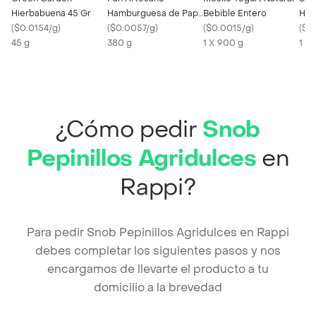
Hierbabuena 45 Gr
Hamburguesa de Papa
Bebible Entero
Ham
(
$0.0154/g
)
X4 Und-
(
$0.0057/g
)
(
$0.0015/g
)
Ajon
(
$0
45 g
380 g
1 X 900 g
1 X
¿Cómo pedir
Snob
Pepinillos Agridulces
en
Rappi?
Para pedir Snob Pepinillos Agridulces en Rappi
debes completar los siguientes pasos y nos
encargamos de llevarte el producto a tu
domicilio a la brevedad