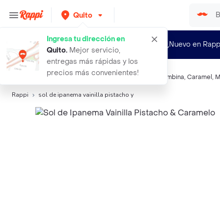
Quito
Ingresa tu dirección en
¿Nuevo en Rapp
Quito
.
Mejor servicio,
entregas más rápidas y los
precios más convenientes!
Búsquedas relacionadas:
Gomitas y caramelos
,
Colombina
,
Caramel
,
M
Rappi
sol de ipanema vainilla pistacho y