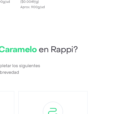
00g/ud
(
$0.0049/g
)
Aprox. 900g/ud
& Caramelo
en Rappi?
letar los siguientes
a brevedad