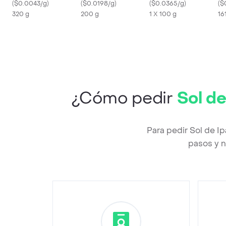
(
$0.0043/g
)
(
$0.0198/g
)
100Gr
(
$0.0365/g
)
(
$
320 g
200 g
1 X 100 g
16
¿Cómo pedir
Sol de
Para pedir Sol de I
pasos y n