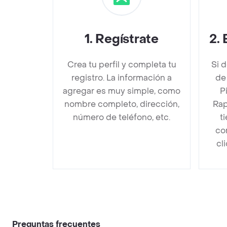
1
.
Regístrate
2
.
Crea tu perfil y completa tu
Si 
registro. La información a
de
agregar es muy simple, como
P
nombre completo, dirección,
Rap
número de teléfono, etc.
t
co
cl
Preguntas frecuentes