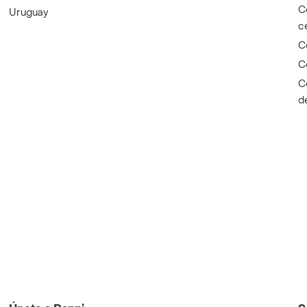
C
Uruguay
c
C
C
C
d