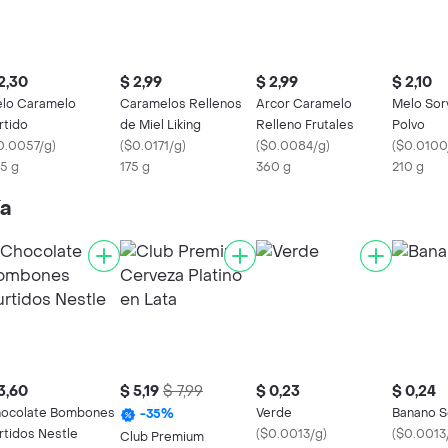
2,30
$ 2,99
$ 2,99
$ 2,10
lo Caramelo
Caramelos Rellenos
Arcor Caramelo
Melo Sorv
rtido
de Miel Liking
Relleno Frutales
Polvo
0.0057/g
)
(
$0.0171/g
)
(
$0.0084/g
)
(
$0.0100
5 g
175 g
360 g
210 g
ía
3,60
$ 5,19
$ 7,99
$ 0,23
$ 0,24
ocolate Bombones
Verde
Banano 
-
35
%
rtidos Nestle
(
$0.0013/g
)
(
$0.0013
Club Premium