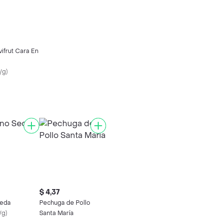
ifrut Cara En
/g
)
$ 4,37
Seda
Pechuga de Pollo
/g
)
Santa María