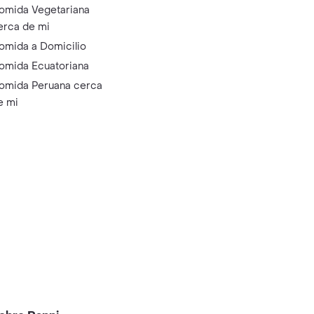
omida Vegetariana
erca de mi
omida a Domicilio
omida Ecuatoriana
omida Peruana cerca
e mi