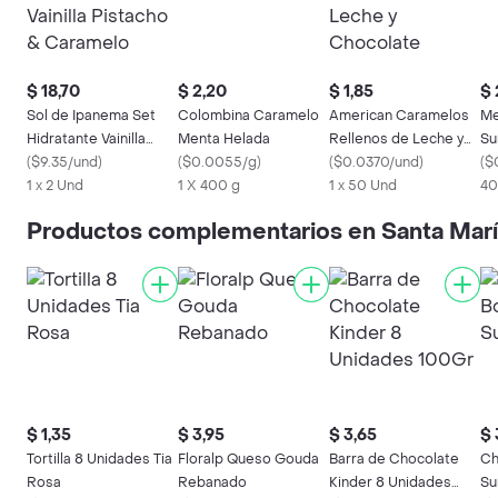
$ 18,70
$ 2,20
$ 1,85
$ 
Sol de Ipanema Set
Colombina Caramelo
American Caramelos
Me
Hidratante Vainilla
Menta Helada
Rellenos de Leche y
Su
Pistacho & Caramelo
(
$9.35/und
)
(
$0.0055/g
)
Chocolate
(
$0.0370/und
)
(
$
1 x 2 Und
1 X 400 g
1 x 50 Und
40
Productos complementarios en Santa Mar
$ 1,35
$ 3,95
$ 3,65
$ 
Tortilla 8 Unidades Tia
Floralp Queso Gouda
Barra de Chocolate
Ch
Rosa
Rebanado
Kinder 8 Unidades
Su