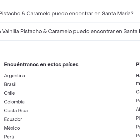
a Pistacho & Caramelo puedo encontrar en Santa María?
Vainilla Pistacho & Caramelo puedo encontrar en Santa 
Encuéntranos en estos países
P
Argentina
H
m
Brasil
C
Chile
P
Colombia
A
Costa Rica
P
Ecuador
P
México
P
Perú