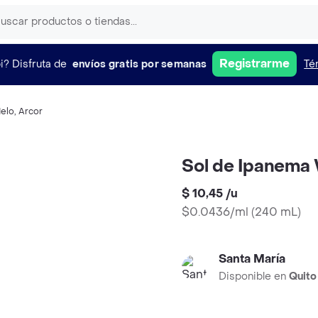
Registrarme
i?
Disfruta de
envíos gratis por semanas
Té
elo
,
Arcor
Sol de Ipanema 
$ 10,45
/
u
$0.0436/ml
(
240 mL
)
Santa María
Disponible en
Quito