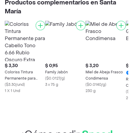
Productos complementarios en Santa
María
$ 3,30
$ 0,95
$ 3,20
$ 1
Coloriss Tintura
Family Jabón
Miel de Abeja Frasco
Permanente para
(
$0.0127/g
)
Condimensa
Rey
Cabello Tono 6.66
(
$3.30/und
)
3 x 75 g
(
$0.0140/g
)
Cre
Rubio Oscuro Extra
1 X 1 Und
230 g
(
$0
Rojo
250