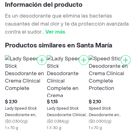
Información del producto
Es un desodorante que elimina las bacterias
causantes del mal olor y te da protección avanzada
contra el sudor
...
Ver más
Productos similares en Santa María
$ 2,10
$ 1,15
$ 2,10
Lady Speed Stick
Lady Speed Stick
Speed Stick
Desodorante en
Desodorante Clínical
Desodorante en
Crema Clinical
(
$0.0300/g
)
Complete en Crema
(
$0.0384/g
)
Crema Clinical
(
$0.0300/g
)
Complete
1 x 70 g
1 X 30 g
Complete Protection
1 x 70 g