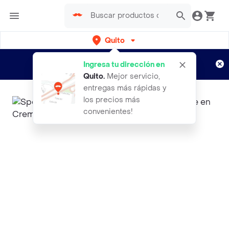
Quito
Regístrate
¿Nuevo en Rappi?
y disfruta de
Ingresa tu dirección en
envíos gratis por semanas
Aplican TyC
Quito
.
Mejor servicio,
entregas más rápidas y
los precios más
convenientes!