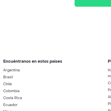
Encuéntranos en estos países
P
Argentina
H
m
Brasil
C
Chile
P
Colombia
A
Costa Rica
P
Ecuador
P