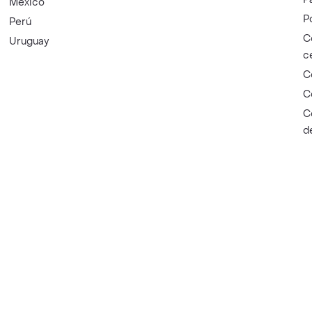
México
P
Perú
C
Uruguay
c
C
C
C
d