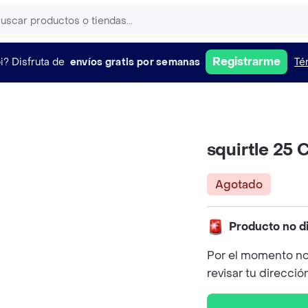
Registrarme
i?
Disfruta de
envíos gratis por semanas
Té
squirtle 25
Agotado
Producto no d
Por el momento no
revisar tu direcció