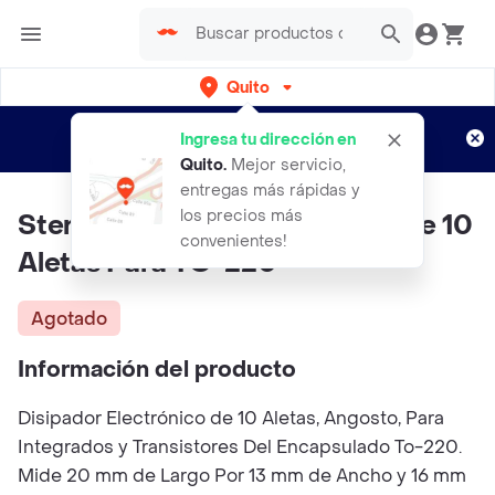
Quito
Regístrate
¿Nuevo en Rappi?
y disfruta de
Ingresa tu dirección en
envíos gratis por semanas
Aplican TyC
Quito
.
Mejor servicio,
entregas más rápidas y
los precios más
Steren Disipador Electrónico de 10
convenientes!
Aletas Para TO-220
Agotado
Información del producto
Disipador Electrónico de 10 Aletas, Angosto, Para
Integrados y Transistores Del Encapsulado To-220.
Mide 20 mm de Largo Por 13 mm de Ancho y 16 mm