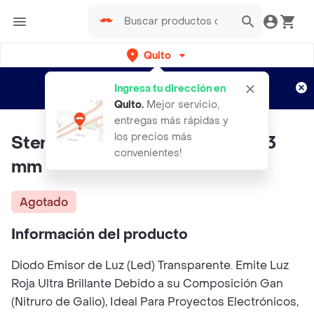
Quito
Regístrate
¿Nuevo en Rappi?
y disfruta de
Ingresa tu dirección en
envíos gratis por semanas
Aplican TyC
Quito
.
Mejor servicio,
entregas más rápidas y
los precios más
Steren Led Ultra Brillante Rojo 3
convenientes!
mm
Agotado
Información del producto
Diodo Emisor de Luz (Led) Transparente. Emite Luz
Roja Ultra Brillante Debido a su Composición Gan
(Nitruro de Galio), Ideal Para Proyectos Electrónicos,