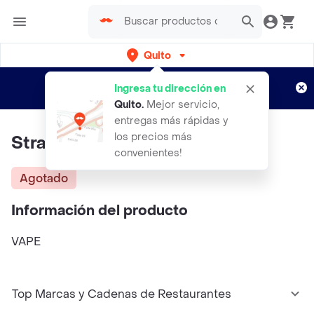
Quito
Regístrate
¿Nuevo en Rappi?
y disfruta de
Ingresa tu dirección en
envíos gratis por semanas
Aplican TyC
Quito
.
Mejor servicio,
entregas más rápidas y
los precios más
Strawberry Banana
convenientes!
Agotado
Información del producto
VAPE
Top Marcas y Cadenas de Restaurantes