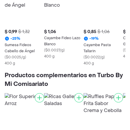
$ 0,99
$ 1,32
$ 1,06
$ 0,85
$ 1,06
$ 1
Cayambe Fideo Lazo
Orie
-
25
%
-
19
%
Blanco
Gru
Sumesa Fideos
Cayambe Pasta
(
$0.0027/g
)
(
$0
Cabello de Ángel
Tallarin
400 g
400
(
$0.0025/g
)
(
$0.0022/g
)
400 g
400 g
Productos complementarios en Turbo By
Mi Comisariato