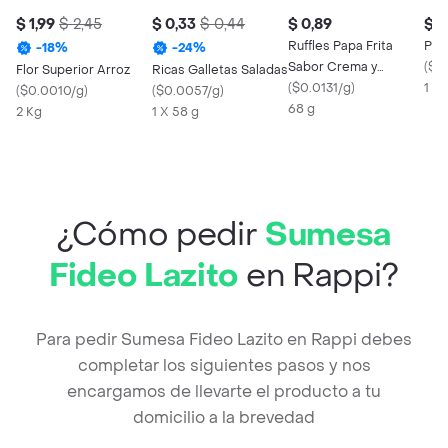
$ 1,99
$ 2,45
$ 0,33
$ 0,44
$ 0,89
$ 1
Ruffles Papa Frita
Pap
-
18
%
-
24
%
Sabor Crema y
(
$0
Flor Superior Arroz
Ricas Galletas Saladas
Cebolla
(
$0.0131/g
)
1 Kg
(
$0.0010/g
)
(
$0.0057/g
)
68 g
2 Kg
1 X 58 g
¿Cómo pedir
Sumesa
Fideo Lazito
en Rappi?
Para pedir Sumesa Fideo Lazito en Rappi debes
completar los siguientes pasos y nos
encargamos de llevarte el producto a tu
domicilio a la brevedad