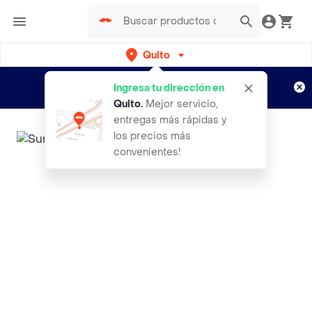
Quito
Regístrate
¿Nuevo en Rappi?
y disfruta de
Ingresa tu dirección en
envíos gratis por semanas
Aplican TyC
Quito
.
Mejor servicio,
entregas más rápidas y
los precios más
convenientes!