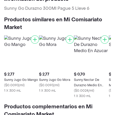
Sunny Go Durazno 300Ml Pague 5 Lleve 6
Productos similares en Mi Comisariato
Market
$ 2,77
$ 2,77
$ 0,70
$ 0
Sunny Jugo Go Mango
Sunny Jugo Go Mora
Sunny Nectar De
Sun
(
$0.0093/ml
)
(
$0.0093/ml
)
Durazno Medio En
Mor
1 X 300 mL
1 X 300 mL
Azucar
(
$0.0024/ml
)
(
$0
1 X 300 mL
1 X
Productos complementarios en Mi
Comisariato Market