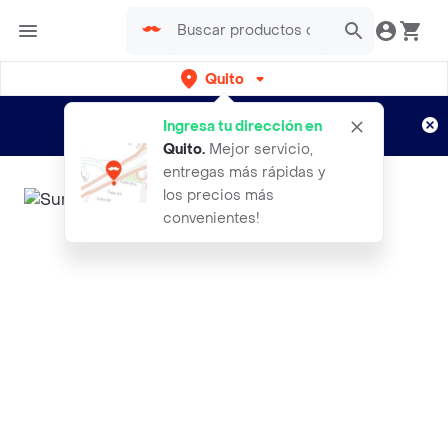
Quito
Regístrate
¿Nuevo en Rappi?
y disfruta de
Ingresa tu dirección en
envíos gratis por semanas
Aplican TyC
Quito
.
Mejor servicio,
entregas más rápidas y
los precios más
convenientes!