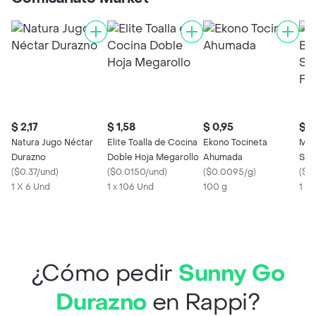
$ 2,17
$ 1,58
$ 0,95
$ 1
Natura Jugo Néctar
Elite Toalla de Cocina
Ekono Tocineta
Mod
Durazno
Doble Hoja Megarollo
Ahumada
San
(
$0.37/und
)
(
$0.0150/und
)
(
$0.0095/g
)
(
$0
1 X 6 Und
1 x 106 Und
100 g
1 X
¿Cómo pedir
Sunny Go
Durazno
en Rappi?