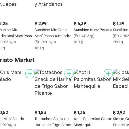
2,25
$ 2,99
$ 6,39
$ 1,39
nshine Mix
Sunshine Mix Oasis
Sunshine Nuez Pecana
Sunshine
adicional Mani Pasas
Maní Pasas Almendras
(
$0.0426/g
)
(
$0.005
mendras y Nueces
0.0150/g
)
y Arándanos
(
$0.0200/g
)
150 g
250 g
0 g
150 g
riato Market
0,52
$ 1,83
$ 1,35
$ 2,92
is Maní Salado
Tostachos Snack de
Act II Palomitas Sabor
Kiosko Q
0.0104/g
)
Harina de Trigo Sabor
Mantequilla
Selecció