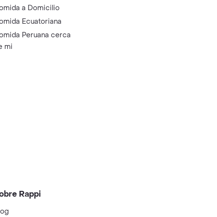
omida a Domicilio
omida Ecuatoriana
omida Peruana cerca
e mi
obre Rappi
log