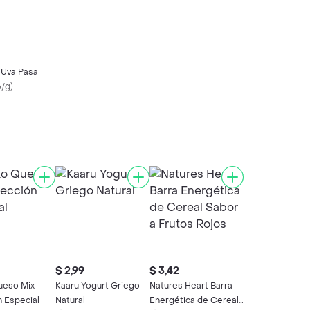
 Uva Pasa
6/g
)
$ 2,99
$ 3,42
ueso Mix
Kaaru Yogurt Griego
Natures Heart Barra
n Especial
Natural
Energética de Cereal