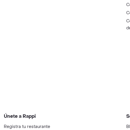
C
C
C
d
Únete a Rappi
S
Registra tu restaurante
B