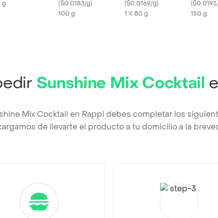
 g
Picante
(
$0.0183/g
)
(
$0.0169/g
)
(
$0.0195
100 g
1 X 80 g
150 g
edir
Sunshine Mix Cocktail
e
shine Mix Cocktail en Rappi debes completar los siguien
argamos de llevarte el producto a tu domicilio a la brev