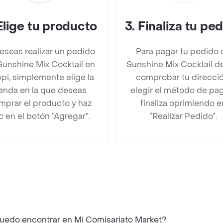
Elige tu producto
3
.
Finaliza tu pe
deseas realizar un pedido
Para pagar tu pedido 
Sunshine Mix Cocktail en
Sunshine Mix Cocktail 
pi, simplemente elige la
comprobar tu direcció
ienda en la que deseas
elegir el método de pa
mprar el producto y haz
finaliza oprimiendo e
ic en el botón “Agregar”.
“Realizar Pedido”.
é productos similares a Sunshine Mix Cocktail puedo encontrar en Mi Comisariato Market?