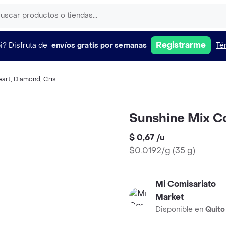
Registrarme
i?
Disfruta de
envíos gratis por semanas
Té
eart
,
Diamond
,
Cris
Sunshine Mix Co
$ 0,67
/
u
$0.0192/g
(
35 g
)
Mi Comisariato
Market
Disponible en
Quito