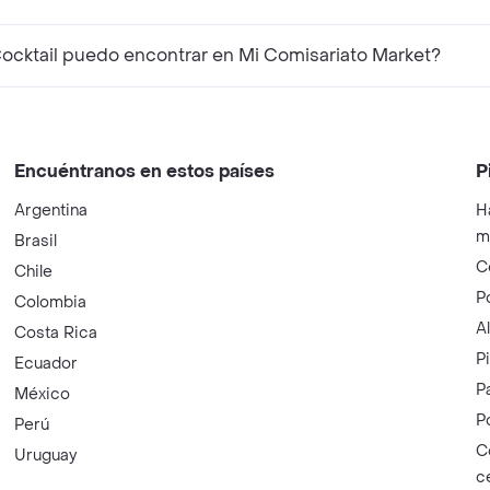
¿Qué productos complementarios a Sunshine Mix Cocktail puedo encontrar en Mi Comisariato Market?
Encuéntranos en estos países
P
Argentina
H
m
Brasil
C
Chile
P
Colombia
A
Costa Rica
P
Ecuador
P
México
P
Perú
C
Uruguay
c