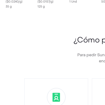
(
$0.0240/g
)
(
$0.0157/g
)
1 Und
50
35 g
125 g
¿Cómo p
Para pedir Sun
enc