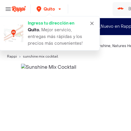
Quito
Ingresa tu dirección en
¿Nuevo en Rapp
Quito
.
Mejor servicio,
entregas más rápidas y los
precios más convenientes!
Búsquedas relacionadas:
Frutos secos y semillas
,
Sunshine
,
Natures H
Rappi
sunshine mix cocktail