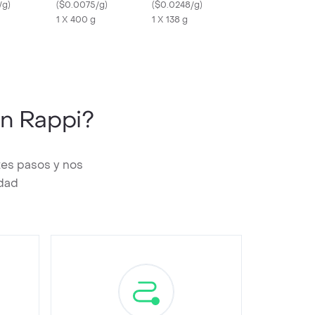
/g
)
(
$0.0075/g
)
Sabor a Frutos Rojos
(
$0.0248/g
)
1 X 400 g
1 X 138 g
n Rappi?
tes pasos y nos
edad