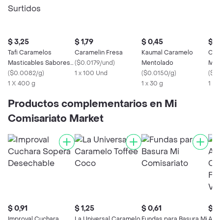
$ 3,25
$ 1,79
$ 0,45
$ 1
Tafi Caramelos
Caramelin Fresa
Kaumal Caramelo
Col
Masticables Sabores
(
$0.0179/und
)
Mentolado
Men
Surtidos
(
$0.0082/g
)
1 x 100 Und
(
$0.0150/g
)
(
$0
1 X 400 g
1 x 30 g
1 X
Productos complementarios en Mi
Comisariato Market
$ 0,91
$ 1,25
$ 0,61
$ 1
Improval Cuchara
La Universal Caramelo
Fundas para Basura Mi
Aro