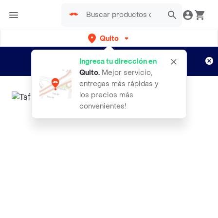
Quito
Regístrate
¿Nuevo en Rappi?
y disfruta de
Ingresa tu dirección en
envíos gratis por semanas
Aplican TyC
Quito
.
Mejor servicio,
entregas más rápidas y
los precios más
convenientes!