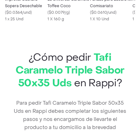
Sopera Desechable
Toffee Coco
Comisariato
Con
(
$0.0364/und
)
(
$0.0079/g
)
(
$0.0610/und
)
Vai
(
$0
1 x 25 Und
1 X 160 g
1 X 10 Und
1 X 
¿Cómo pedir
Tafi
Caramelo Triple Sabor
50x35 Uds
en Rappi?
Para pedir Tafi Caramelo Triple Sabor 50x35
Uds en Rappi debes completar los siguientes
pasos y nos encargamos de llevarte el
producto a tu domicilio a la brevedad