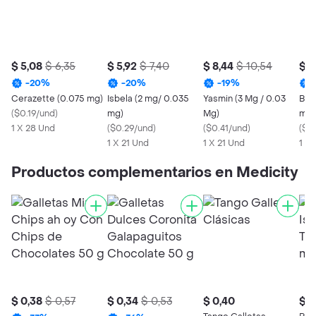
$ 5,08
$ 6,35
$ 5,92
$ 7,40
$ 8,44
$ 10,54
$ 7
-
20
%
-
20
%
-
19
%
Cerazette (0.075 mg)
Isbela (2 mg/ 0.035
Yasmin (3 Mg / 0.03
Bel
(
$0.19/und
)
mg)
Mg)
mg)
1 X 28 Und
(
$0.29/und
)
(
$0.41/und
)
(
$0.
1 X 21 Und
1 X 21 Und
1 X 
Productos complementarios en Medicity
$ 0,38
$ 0,57
$ 0,34
$ 0,53
$ 0,40
$ 1