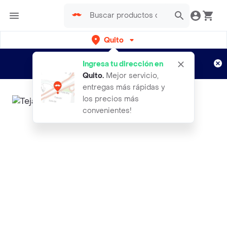
Quito
Regístrate
¿Nuevo en Rappi?
y disfruta de
Ingresa tu dirección en
envíos gratis por semanas
Aplican TyC
Quito
.
Mejor servicio,
entregas más rápidas y
los precios más
convenientes!