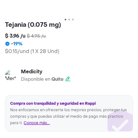
Tejania (0.075 mg)
$ 3,96
/
u
$ 4,95
/
u
-
19
%
$0.15/und
(
1 X 28 Und
)
Medicity
Disponible en
Quito
Compra con tranquilidad y seguridad en Rappi
Nos enfocamos en ofrecerte los mejores precios, proteger tus
compras y que puedas utilizar el medio de pago más practico
para ti.
Conoce más...