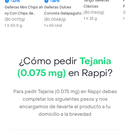
Tango Galletas
Pow
-
33
%
-
36
%
Clásicas
Fru
Galletas Mini Chips ah
Galletas Dulces
(
$0.0160/g
)
100
(
$0
oy Con Chips de
Coronita Galapaguitos
1 X 25 g
1 X 
Chocolates 50 g
(
$0.0077/g
)
Chocolate 50 g
(
$0.0068/g
)
1 X 50.0 g
1 x 60 Und
¿Cómo pedir
Tejania
(0.075 mg)
en Rappi?
Para pedir Tejania (0.075 mg) en Rappi debes
completar los siguientes pasos y nos
encargamos de llevarte el producto a tu
domicilio a la brevedad