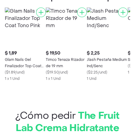
$ 1,89
$ 19,50
$ 2,25
$ 3
Glam Nails Gel
Timco Tenaza Rizador
Jlash Pestaña Medium
Sua
Finalizador Top Coat
de 19 mm
Ind/Senc
(
$0
Tono Pink
(
$1.89/und
)
(
$19.50/und
)
(
$2.25/und
)
1 x 
1 x 1 Und
1 x 1 Und
1 Und
¿Cómo pedir
The Fruit
Lab Crema Hidratante