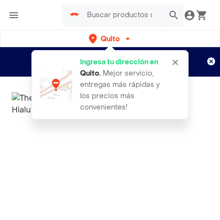
Quito
Regístrate
¿Nuevo en Rappi?
y disfruta de
Ingresa tu dirección en
envíos gratis por semanas
Aplican TyC
Quito
.
Mejor servicio,
entregas más rápidas y
los precios más
convenientes!