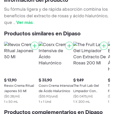
Información del producto
Su fórmula ligera y de rápida absorción combina los
beneficios del extracto de rosas y ácido hialurónico,
que
...
Ver más
Productos similares en Dipaso
$ 13,90
$ 35,90
$ 9,49
$ 9
Revox Crema Ritual
Cosrx Crema Intensiva
The Fruit Lab Gel
The
Japones 50 Ml
de Ácido Hialurónico
Limpiador Con
Fac
(
$0.28/ml
)
(
$35.90/und
)
Extracto De Rosas
(
$0.0475/ml
)
Áci
(
$9.
1 x 50 mL
1 x 1 Und
200 Ml
1 X 200 mL
1 x 
Productos complementarios en Dipaso