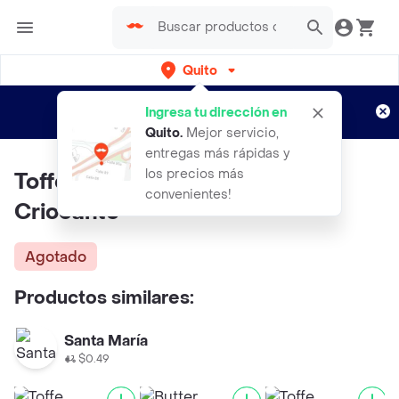
Quito
Regístrate
¿Nuevo en Rappi?
y disfruta de
Ingresa tu dirección en
envíos gratis por semanas
Aplican TyC
Quito
.
Mejor servicio,
entregas más rápidas y
los precios más
Toffe Caramelo E Con Arroz
convenientes!
Criocante
Agotado
Productos similares:
Santa María
$0.49