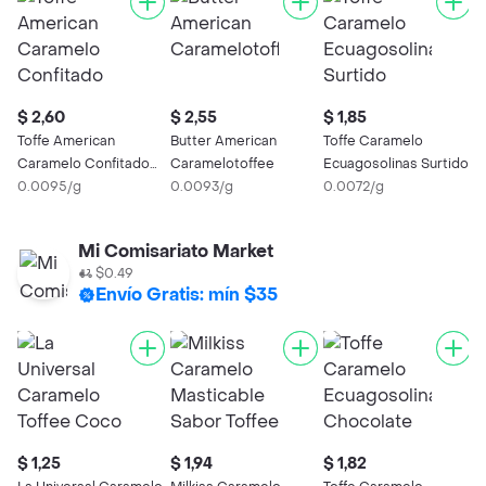
$ 2,60
$ 2,55
$ 1,85
Toffe American
Butter American
Toffe Caramelo
Caramelo Confitado
Caramelotoffee
Ecuagosolinas Surtido
Frutos Secos
0.0095/g
0.0093/g
0.0072/g
Mi Comisariato Market
$0.49
Envío Gratis: mín $35
$ 1,25
$ 1,94
$ 1,82