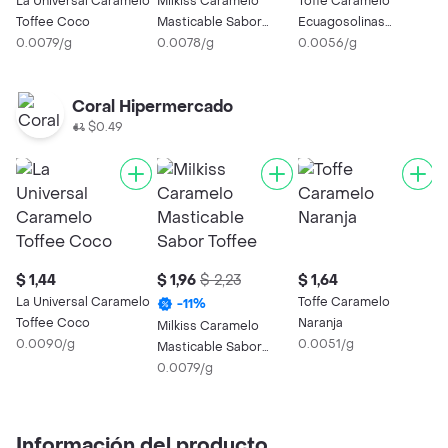
La Universal Caramelo
Milkiss Caramelo
Toffe Caramelo
Toffee Coco
Masticable Sabor
Ecuagosolinas
0.0079/g
Toffee Surtido
0.0078/g
Chocolate
0.0056/g
Coral Hipermercado
$0.49
$ 1,44
$ 1,96
$ 2,23
$ 1,64
$
La Universal Caramelo
Toffe Caramelo
T
-
11
%
Toffee Coco
Naranja
F
Milkiss Caramelo
0.0090/g
0.0051/g
0
Masticable Sabor
Toffee Surtido
0.0079/g
Información del producto