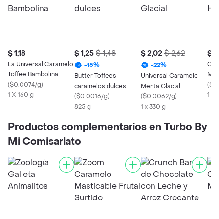
$ 1,18
$ 1,25
$ 1,48
$ 2,02
$ 2,62
$ 1
La Universal Caramelo
Col
-
15
%
-
22
%
Toffee Bambolina
Men
Butter Toffees
Universal Caramelo
(
$0.0074/g
)
(
$0
caramelos dulces
Menta Glacial
1 X 160 g
1 X
(
$0.0016/g
)
(
$0.0062/g
)
825 g
1 x 330 g
Productos complementarios en Turbo By
Mi Comisariato