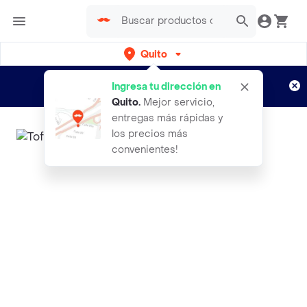
Quito
Regístrate
¿Nuevo en Rappi?
y disfruta de
Ingresa tu dirección en
envíos gratis por semanas
Aplican TyC
Quito
.
Mejor servicio,
entregas más rápidas y
los precios más
convenientes!