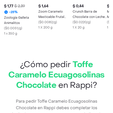
$ 1,77
$ 2,39
$ 1,64
$ 0,44
$ 0
Zoom Caramelo
Crunch Barra de
Men
-
25
%
Masticable Frutal
Chocolate con Leche
Men
Zoología Galleta
Surtido
(
$0.0082/g
)
y Arroz Crocante
(
$0.0220/g
)
(
$0
Animalitos
1 X 200 g
1 X 20 g
1 X 
(
$0.0051/g
)
1 x 350 g
¿Cómo pedir
Toffe
Caramelo Ecuagosolinas
Chocolate
en Rappi?
Para pedir Toffe Caramelo Ecuagosolinas
Chocolate en Rappi debes completar los