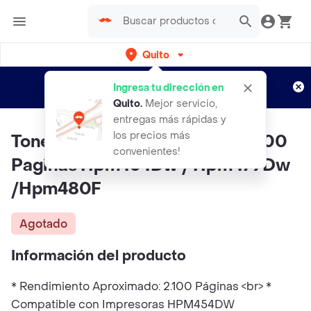
Quito
Regístrate
¿Nuevo en Rappi?
y disfruta de
Ingresa tu dirección en
envíos gratis por semanas
Aplican TyC
Quito
.
Mejor servicio,
entregas más rápidas y
los precios más
Toner HP 414A Yellow Rinde 2.100
convenientes!
Paginas Hpm454Dw / Hpm479Dw
/Hpm480F
Agotado
Información del producto
* Rendimiento Aproximado: 2.100 Páginas <br> *
Compatible con Impresoras HPM454DW