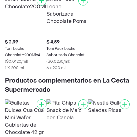
$ 2,39
$ 4,59
Toni Leche
Toni Pack Leche
Chocolate200Mlx4
Saborizada Chocolate
(
$0.0120/ml
)
Poma
(
$0.0230/ml
)
1 X 200 mL
6 x 200 mL
Productos complementarios en La Cesta
Supermercado