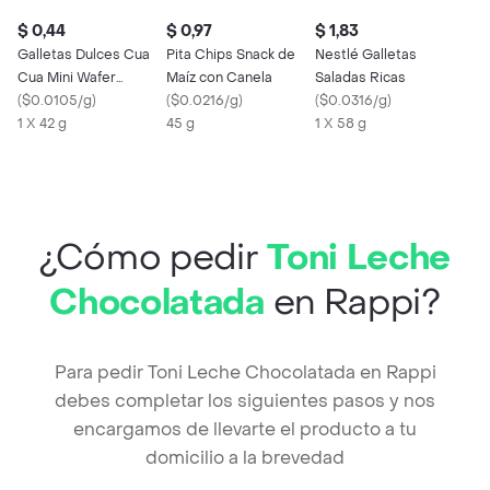
$ 0,44
$ 0,97
$ 1,83
Galletas Dulces Cua
Pita Chips Snack de
Nestlé Galletas
Cua Mini Wafer
Maíz con Canela
Saladas Ricas
Cubiertas de
(
$0.0105/g
)
(
$0.0216/g
)
(
$0.0316/g
)
Chocolate 42 gr
1 X 42 g
45 g
1 X 58 g
¿Cómo pedir
Toni Leche
Chocolatada
en Rappi?
Para pedir Toni Leche Chocolatada en Rappi
debes completar los siguientes pasos y nos
encargamos de llevarte el producto a tu
domicilio a la brevedad