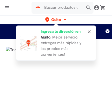
Quito
Regístrate
¿Nuevo en Rappi?
y disfruta de
Ingresa tu dirección en
envíos gratis por semanas
Aplican TyC
Quito
.
Mejor servicio,
entregas más rápidas y
los precios más
convenientes!