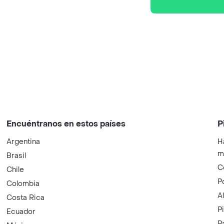
Encuéntranos en estos países
P
Argentina
H
m
Brasil
C
Chile
P
Colombia
A
Costa Rica
P
Ecuador
P