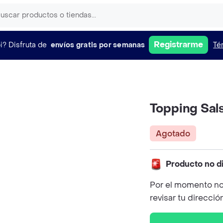
Registrarme
i?
Disfruta de
envíos gratis por semanas
Té
Topping Sal
Agotado
Producto no d
Por el momento no
revisar tu direcció