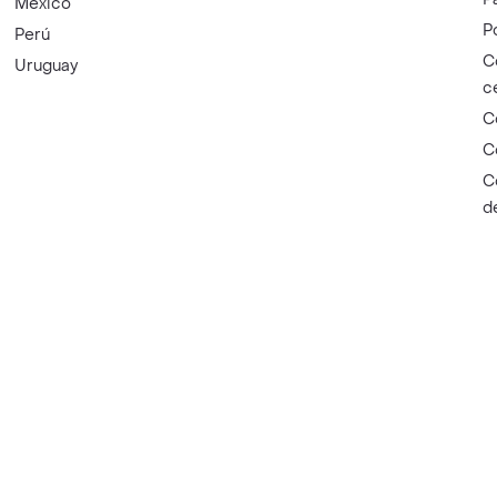
México
P
Perú
C
Uruguay
c
C
C
C
d