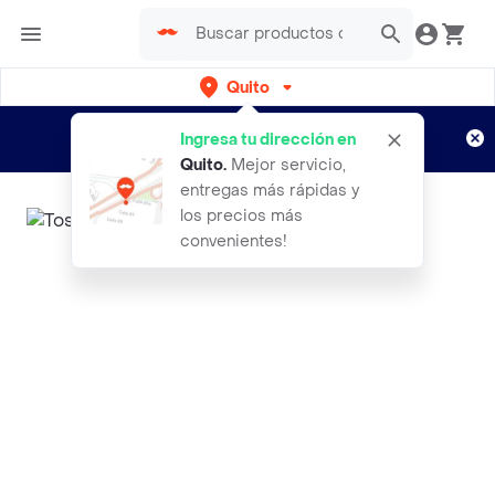
Quito
Regístrate
¿Nuevo en Rappi?
y disfruta de
Ingresa tu dirección en
envíos gratis por semanas
Aplican TyC
Quito
.
Mejor servicio,
entregas más rápidas y
los precios más
convenientes!