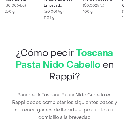
(
$0.0054/g
)
Empacado
(
$0.0025/g
)
Com
250 g
(
$0.0017/g
)
100 g
(
$0
1104 g
1 X
¿Cómo pedir
Toscana
Pasta Nido Cabello
en
Rappi?
Para pedir Toscana Pasta Nido Cabello en
Rappi debes completar los siguientes pasos y
nos encargamos de llevarte el producto a tu
domicilio a la brevedad