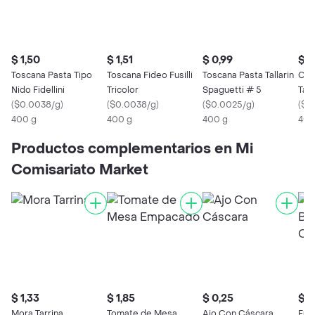
$ 1,50
$ 1,51
$ 0,99
$ 1
Toscana Pasta Tipo
Toscana Fideo Fusilli
Toscana Pasta Tallarin
Cay
Nido Fidellini
Tricolor
Spaguetti # 5
Tall
(
$0.0038/g
)
(
$0.0038/g
)
(
$0.0025/g
)
(
$0
400 g
400 g
400 g
400
Productos complementarios en Mi
Comisariato Market
$ 1,33
$ 1,85
$ 0,25
$ 0
Mora Tarrina
Tomate de Mesa
Ajo Con Cáscara
Fun