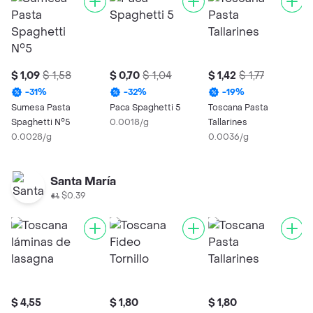
$ 1,09
$ 1,58
$ 0,70
$ 1,04
$ 1,42
$ 1,77
-
31
%
-
32
%
-
19
%
Sumesa Pasta
Paca Spaghetti 5
Toscana Pasta
Spaghetti N°5
0.0018/g
Tallarines
0.0028/g
0.0036/g
Santa María
$0.39
$ 4,55
$ 1,80
$ 1,80
$