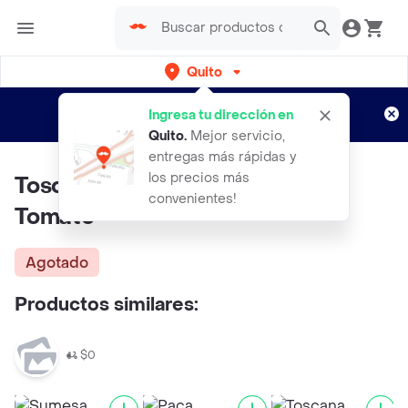
Quito
Regístrate
¿Nuevo en Rappi?
y disfruta de
Ingresa tu dirección en
envíos gratis por semanas
Aplican TyC
Quito
.
Mejor servicio,
entregas más rápidas y
los precios más
Toscana Pasta Spaghetti #5
convenientes!
Tomate
Agotado
Productos similares:
$0