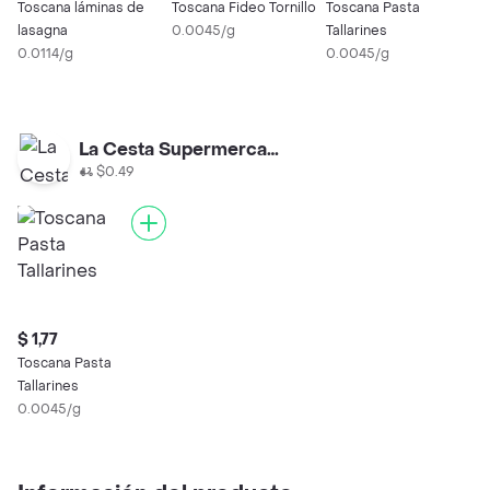
Toscana láminas de
Toscana Fideo Tornillo
Toscana Pasta
T
lasagna
0.0045/g
Tallarines
S
0.0114/g
0.0045/g
0
La Cesta Supermercado
$0.49
$ 1,77
Toscana Pasta
Tallarines
0.0045/g