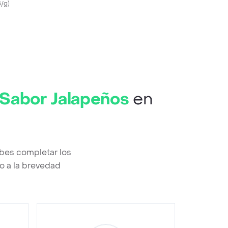
8/g
)
 Sabor Jalapeños
en
bes completar los
o a la brevedad