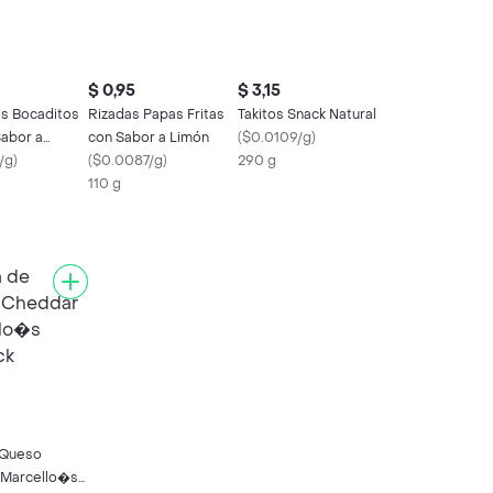
$ 0,95
$ 3,15
os Bocaditos
Rizadas Papas Fritas
Takitos Snack Natural
Sabor a
con Sabor a Limón
(
$0.0109/g
)
/g
)
(
$0.0087/g
)
290 g
110 g
 Queso
 Marcello�s