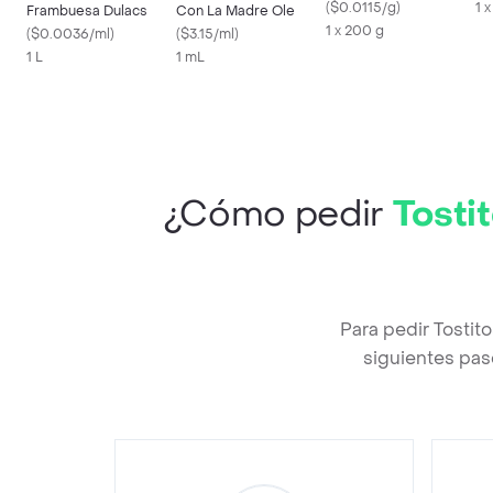
(
$0.0115/g
)
1 
Frambuesa Dulacs
Con La Madre Ole
1 x 200 g
(
$0.0036/ml
)
(
$3.15/ml
)
1 L
1 mL
¿Cómo pedir
Tosti
Para pedir Tosti
siguientes pas