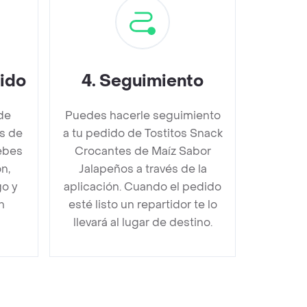
dido
4
.
Seguimiento
de
Puedes hacerle seguimiento
s de
a tu pedido de Tostitos Snack
ebes
Crocantes de Maíz Sabor
n,
Jalapeños a través de la
go y
aplicación. Cuando el pedido
n
esté listo un repartidor te lo
llevará al lugar de destino.