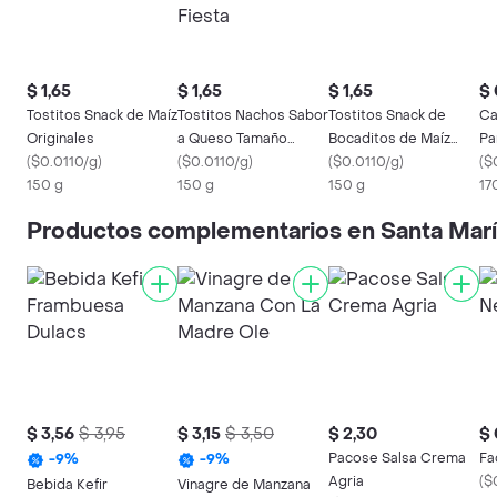
$ 1,65
$ 1,65
$ 1,65
$ 
Tostitos Snack de Maíz
Tostitos Nachos Sabor
Tostitos Snack de
Ca
Originales
a Queso Tamaño
Bocaditos de Maíz
Pa
(
$0.0110/g
)
Fiesta
(
$0.0110/g
)
Ronditos
(
$0.0110/g
)
(
$
150 g
150 g
150 g
17
Productos complementarios en Santa Mar
$ 3,56
$ 3,95
$ 3,15
$ 3,50
$ 2,30
$ 
Pacose Salsa Crema
Fa
-
9
%
-
9
%
Agria
(
$
Bebida Kefir
Vinagre de Manzana