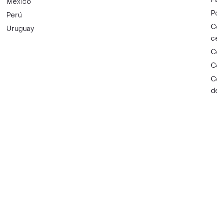
México
P
Perú
C
Uruguay
c
C
C
C
d