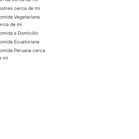
ostres cerca de mi
omida Vegetariana
erca de mi
omida a Domicilio
omida Ecuatoriana
omida Peruana cerca
e mi