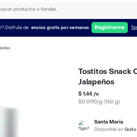
Registrarme
i?
Disfruta de
envíos gratis por semanas
Té
izadas
Tostitos Snack 
Jalapeños
$ 1,65
/
u
$0.0110/g
(
150 g
)
Santa María
Disponible en
Quito