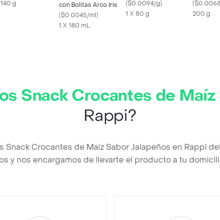
x 140 g
Naranja
(
$0.0094/g
)
Doypack
(
$0.006
con Bolitas Arco Iris
1 X 80 g
200 g
(
$0.0045/ml
)
1 X 180 mL
tos Snack Crocantes de Maíz
Rappi?
tos Snack Crocantes de Maíz Sabor Jalapeños en Rappi de
os y nos encargamos de llevarte el producto a tu domicili