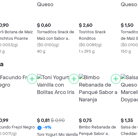
0,90
$ 0,60
$ 2,60
$ 1,50
rli Botana de Maíz
Tornaditos Snack de
Tostitos Snack
Tornadit
nchitos Picante
Maíz con Sabor a
Ronditos
de Maíz 
0.0053/g
)
Queso
(
$0.0150/g
)
(
$0.0089/g
)
Queso
(
$0.0100
0 g
40 g
1 x 295 g
150 g
ía
0,99
$ 0,81
$ 0,90
$ 0,75
$ 1,35
cundo Frejol Negro
Bimbo Rebanada de
Salsa de
-
9
%
0.0071/g
)
Panqué Sabor a
Cheddar
Toni Yogurt Mix Vainilla