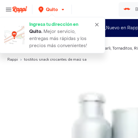
Quito
Ingresa tu dirección en
¿Nuevo en Rapp
Quito
.
Mejor servicio,
entregas más rápidas y los
precios más convenientes!
Búsquedas relacionadas:
Snacks salados
,
Tostitos
,
Carli
,
Tornaditos
,
R
Rappi
tostitos snack crocantes de maiz sa