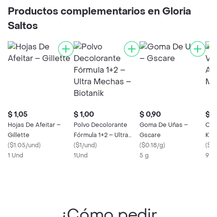
Gscare
Vegetal – Gscare
– Gscare
Lor
Productos complementarios en Gloria
Saltos
$ 1,05
$ 1,00
$ 0,90
$ 1
Hojas De Afeitar –
Polvo Decolorante
Goma De Uñas –
Oxig
Gillette
Fórmula 1+2 – Ultra
Gscare
Ker
(
$1.05/und
)
Mechas – Biotanik
(
$1/und
)
(
$0.18/g
)
90 
(
$0
1 Und
1Und
5 g
90 
¿Cómo pedir