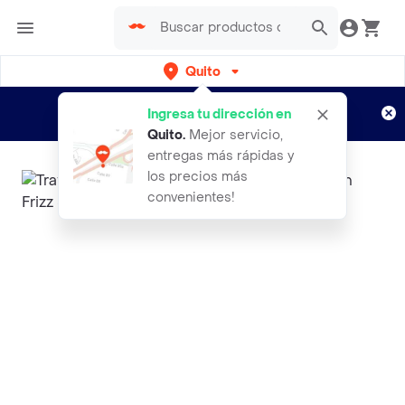
Quito
Regístrate
¿Nuevo en Rappi?
y disfruta de
Ingresa tu dirección en
envíos gratis por semanas
Aplican TyC
Quito
.
Mejor servicio,
entregas más rápidas y
los precios más
convenientes!