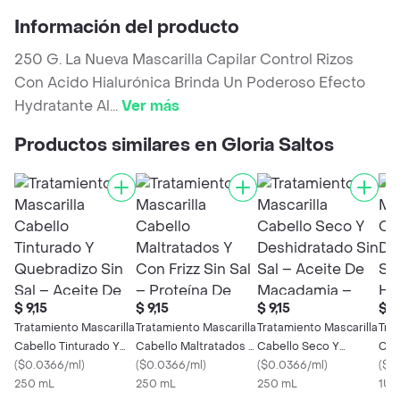
Información del producto
250 G. La Nueva Mascarilla Capilar Control Rizos
Con Acido Hialurónica Brinda Un Poderoso Efecto
Hydratante Al
...
Ver más
Productos similares en Gloria Saltos
$ 9,15
$ 9,15
$ 9,15
$ 8
Tratamiento Mascarilla
Tratamiento Mascarilla
Tratamiento Mascarilla
Tra
Cabello Tinturado Y
Cabello Maltratados Y
Cabello Seco Y
Cab
Quebradizo Sin Sal –
(
$0.0366/ml
)
Con Frizz Sin Sal –
(
$0.0366/ml
)
Deshidratado Sin Sal –
(
$0.0366/ml
)
Sin 
(
$8
Aceite De Argán –
250 mL
Proteína De Keratina
250 mL
Aceite De Macadamia
250 mL
Hial
1Un