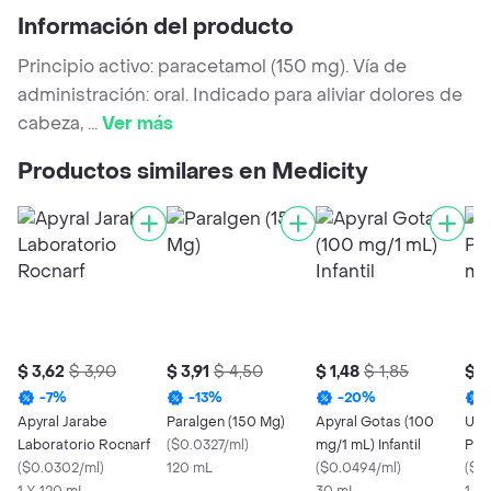
Información del producto
Principio activo: paracetamol (150 mg). Vía de
administración: oral. Indicado para aliviar dolores de
cabeza,
...
Ver más
Productos similares en Medicity
$ 3,62
$ 3,90
$ 3,91
$ 4,50
$ 1,48
$ 1,85
$ 2
-
7
%
-
13
%
-
20
%
Apyral Jarabe
Paralgen (150 Mg)
Apyral Gotas (100
Umb
Laboratorio Rocnarf
(
$0.0327/ml
)
mg/1 mL) Infantil
Ped
(
$0.0302/ml
)
120 mL
(
$0.0494/ml
)
(
$0