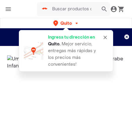
Quito
Regístrate
¿Nuevo en Rappi?
y disfruta de
Ingresa tu dirección en
envíos gratis por semanas
Aplican TyC
Quito
.
Mejor servicio,
entregas más rápidas y
los precios más
convenientes!