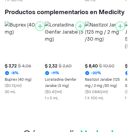
1 X 120 mL
30 mL
1 X
Productos complementarios en Medicity
$ 3,72
$ 4,06
$ 2,32
$ 2,60
$ 8,40
$ 10,50
$ 5
-
8
%
-
11
%
-
20
%
Buprex (40 mg)
Loratadina Genfar
Nastizol Jarabe (125
Ale
(
$0.13/ml
)
Jarabe (5 mg)
mg / 2 mg /30 mg)
Sab
30 mL
(
$0.47/ml
)
(
$0.0840/ml
)
(
$0
1 x 5 mL
1 X 100 mL
1 X