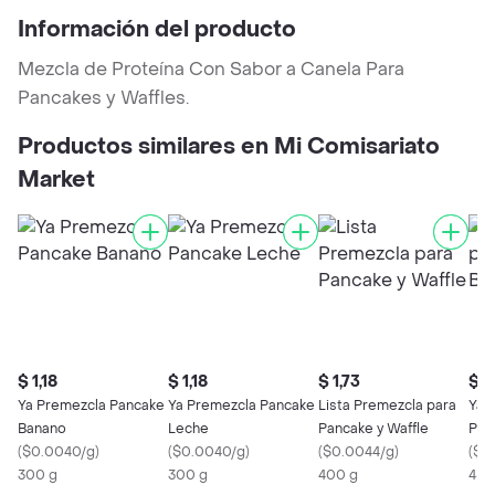
Información del producto
Mezcla de Proteína Con Sabor a Canela Para
Pancakes y Waffles.
Productos similares en Mi Comisariato
Market
$ 1,18
$ 1,18
$ 1,73
$ 3
Ya Premezcla Pancake
Ya Premezcla Pancake
Lista Premezcla para
Ya 
Banano
Leche
Pancake y Waffle
Pre
(
$0.0040/g
)
(
$0.0040/g
)
(
$0.0044/g
)
(
$0
300 g
300 g
400 g
450