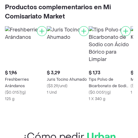
Productos complementarios en Mi
Comisariato Market
$ 1,96
$ 3,29
$ 1,73
$ 2
Freshberries
Juris Tocino Ahumado
Tips Polvo de
Man
Arándanos
(
$3.29/und
)
Bicarbonato de Sodio
(
$0
(
$0.0157/g
)
1 Und
con Ácido Bórico para
(
$0.0051/g
)
1 x 
125 g
Limpiar
1 X 340 g
¿Cómo pedir
Urban