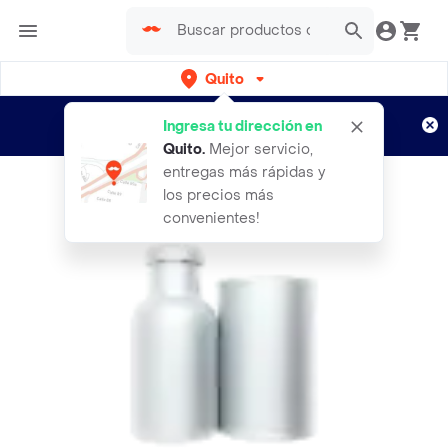
Quito
Regístrate
¿Nuevo en Rappi?
y disfruta de
Ingresa tu dirección en
envíos gratis por semanas
Aplican TyC
Quito
.
Mejor servicio,
entregas más rápidas y
los precios más
convenientes!