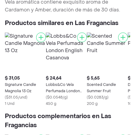
Vela aromática contiene exquisito aroma de
Cardamon y Amber, duración de más de 30 días.
Productos similares en Las Fragancias
$ 31,05
$ 24,64
$ 5,65
$ 1
Signature Candle
Lobbs&Co Vela
Scented Candle
Dif
Magnolia 13 Oz
Perfumada London
Summer Fruit
Pot
(
$31.05/und
)
English Casanova
(
$0.0548/g
)
(
$0.0283/g
)
(
$0.
1 Und
450 g
200 g
100
Productos complementarios en Las
Fragancias