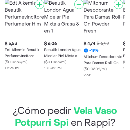
$ 5,53
$ 6,06
$ 4,74
$ 5,92
$ 5
Edt Alkemie Beautik
Beautik London Agua
Edt
-
19
%
Perfumevincitore
Micelar Piel Mixta a
Per
Mitchum Desodorante
Perfumefor Him
(
$0.0583/ml
)
Grasa 3 en 1
(
$0.0158/ml
)
Per
(
$0
Para Damas Roll-On
1 x 95 mL
1 X 385 mL
1 x 
Powder Fresh
(
$0.0802/ml
)
2 oz
¿Cómo pedir
Vela Vaso
Potpurri Spi
en Rappi?