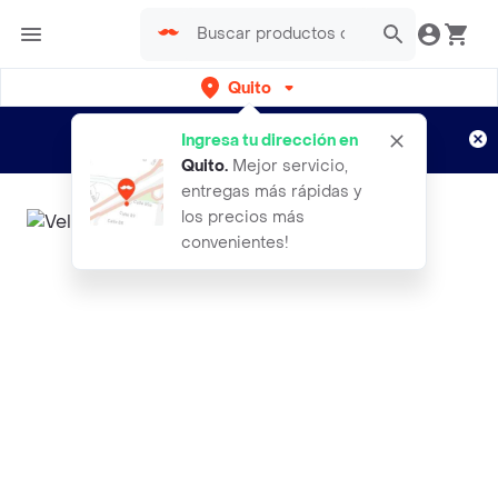
Quito
Regístrate
¿Nuevo en Rappi?
y disfruta de
Ingresa tu dirección en
envíos gratis por semanas
Aplican TyC
Quito
.
Mejor servicio,
entregas más rápidas y
los precios más
convenientes!