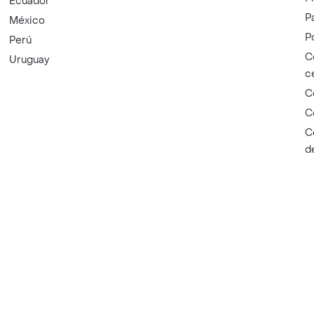
Ecuador
P
México
P
Perú
C
Uruguay
c
C
C
C
d