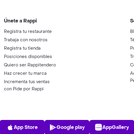
Únete a Rappi
S
Registra tu restaurante
B
Trabaja con nosotros
T
Registra tu tienda
P
Posiciones disponibles
T
Quiero ser Rappitendero
C
Haz crecer tu marca
A
P
Incrementa tus ventas
con Pide por Rappi
App Store
Play Store
AppGalle
App Store
Google play
AppGallery