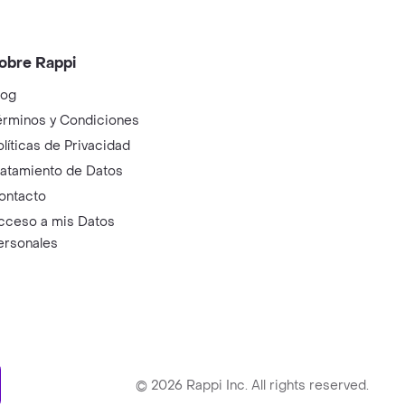
obre Rappi
log
érminos y Condiciones
olíticas de Privacidad
ratamiento de Datos
ontacto
cceso a mis Datos
ersonales
ry
©
2026
Rappi Inc. All rights reserved.