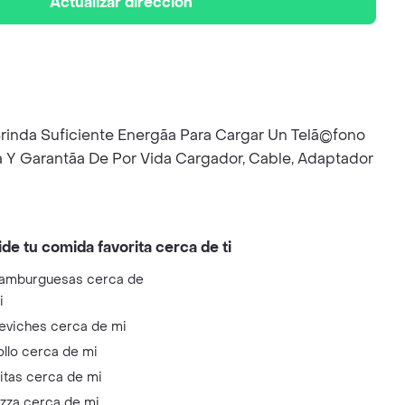
Actualizar dirección
inda Suficiente Energã­a Para Cargar Un Telã©fono
 Y Garantã­a De Por Vida Cargador, Cable, Adaptador
ide tu comida favorita cerca de ti
amburguesas cerca de
i
eviches cerca de mi
ollo cerca de mi
litas cerca de mi
izza cerca de mi