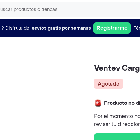
Registrarme
i?
Disfruta de
envíos gratis por semanas
Té
Ventev Carg
Agotado
Producto no d
Por el momento no
revisar tu direcció