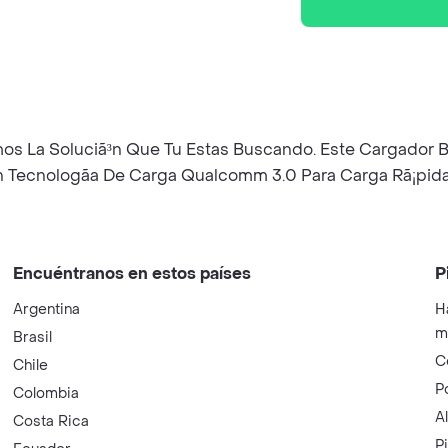
s La Soluciã³n Que Tu Estas Buscando. Este Cargador Br
n Tecnologã­a De Carga Qualcomm 3.0 Para Carga Rã¡pida
Encuéntranos en estos países
P
Argentina
H
m
Brasil
C
Chile
P
Colombia
A
Costa Rica
P