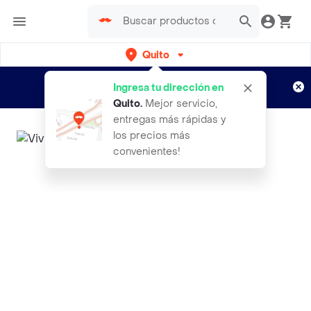
Quito
Regístrate
¿Nuevo en Rappi?
y disfruta de
Ingresa tu dirección en
envíos gratis por semanas
Aplican TyC
Quito
.
Mejor servicio,
entregas más rápidas y
los precios más
convenientes!