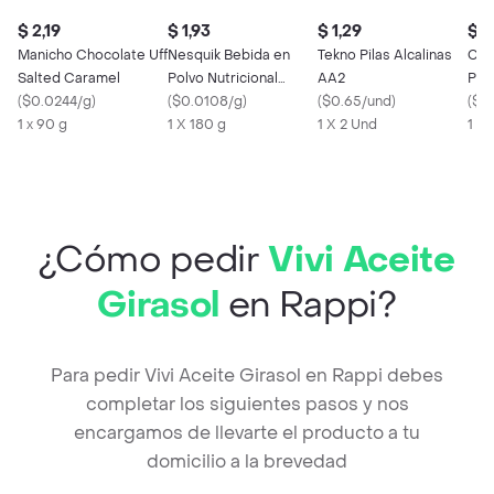
$ 2,19
$ 1,93
$ 1,29
$ 1
Manicho Chocolate Uff
Nesquik Bebida en
Tekno Pilas Alcalinas
Cic
Salted Caramel
Polvo Nutricional
AA2
Pol
(
$0.0244/g
)
Sabor a Chocolate
(
$0.0108/g
)
(
$0.65/und
)
(
$0
1 x 90 g
1 X 180 g
1 X 2 Und
1 X
¿Cómo pedir
Vivi Aceite
Girasol
en Rappi?
Para pedir Vivi Aceite Girasol en Rappi debes
completar los siguientes pasos y nos
encargamos de llevarte el producto a tu
domicilio a la brevedad