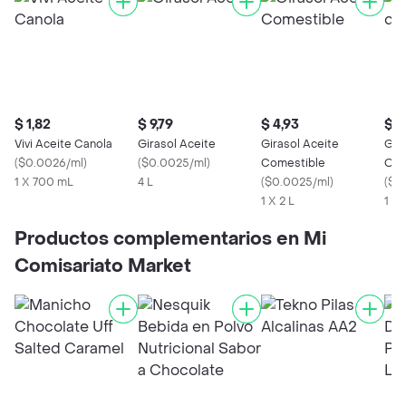
$ 1,82
$ 9,79
$ 4,93
$ 3
Vivi Aceite Canola
Girasol Aceite
Girasol Aceite
Gir
(
$0.0026/ml
)
(
$0.0025/ml
)
Comestible
Oliv
1 X 700 mL
4 L
(
$0.0025/ml
)
(
$0
1 X 2 L
1 X
Productos complementarios en Mi
Comisariato Market