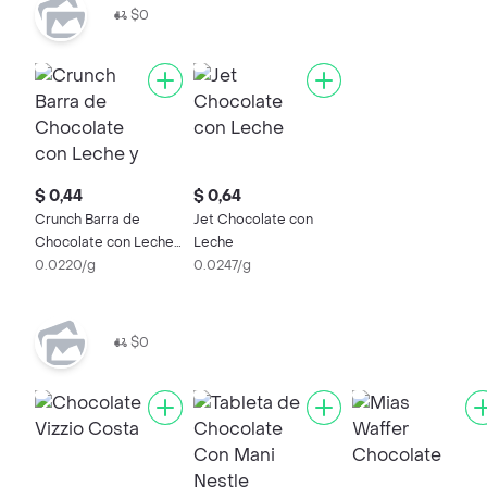
$0
$ 0,44
$ 0,64
Crunch Barra de
Jet Chocolate con
Chocolate con Leche
Leche
y Arroz Crocante
0.0220/g
0.0247/g
$0