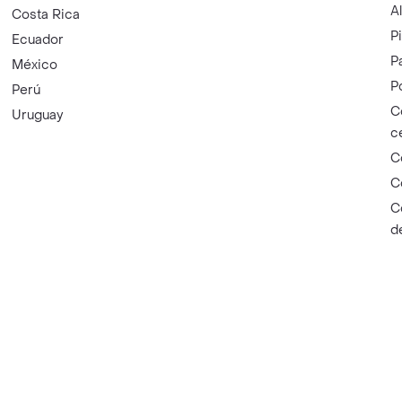
A
Costa Rica
P
Ecuador
P
México
P
Perú
C
Uruguay
c
C
C
C
d