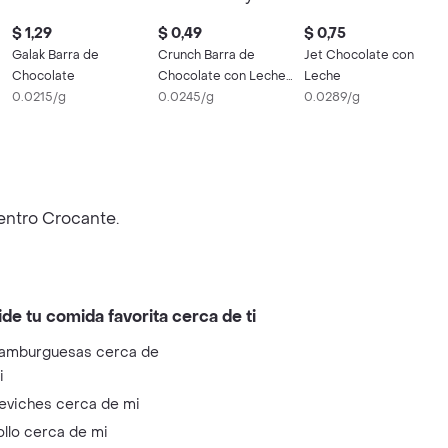
$ 1,29
$ 0,49
$ 0,75
Galak Barra de
Crunch Barra de
Jet Chocolate con
Chocolate
Chocolate con Leche
Leche
0.0215/g
y Arroz Crocante
0.0245/g
0.0289/g
Centro Crocante.
ide tu comida favorita cerca de ti
amburguesas cerca de
i
eviches cerca de mi
ollo cerca de mi