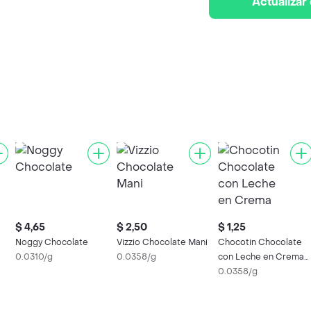
Actualizar
$ 4,65
$ 2,50
$ 1,25
Noggy Chocolate
Vizzio Chocolate Mani
Chocotin Chocolate
0.0310/g
0.0358/g
con Leche en Crema
Muñeco
0.0358/g