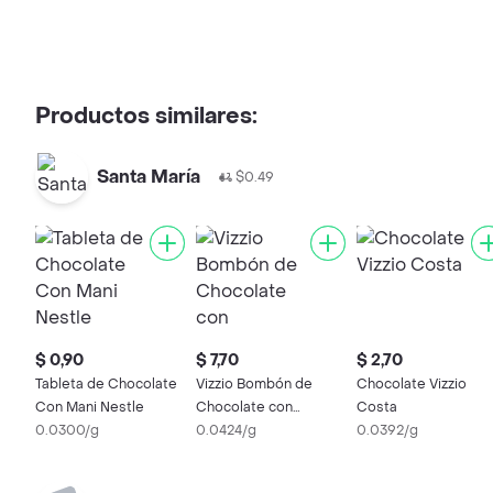
Productos similares:
Santa María
$0.49
$ 0,90
$ 7,70
$ 2,70
Tableta de Chocolate
Vizzio Bombón de
Chocolate Vizzio
Con Mani Nestle
Chocolate con
Costa
0.0300/g
Almendras
0.0424/g
0.0392/g