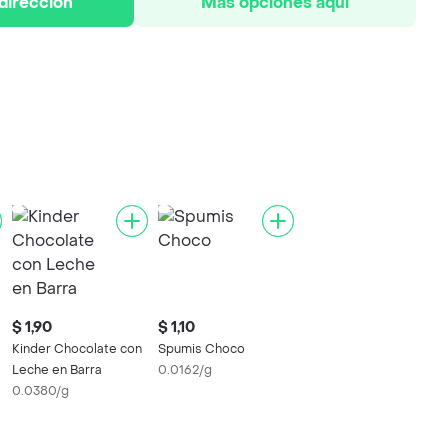
 dirección
Más opciones aquí
$ 1,90
$ 1,10
Kinder Chocolate con
Spumis Choco
Leche en Barra
0.0162/g
0.0380/g