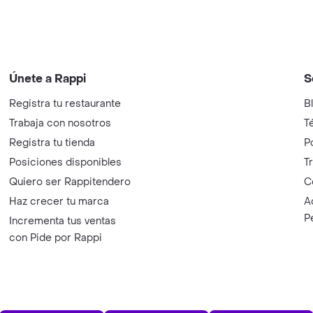
Únete a Rappi
S
Registra tu restaurante
B
Trabaja con nosotros
T
Registra tu tienda
P
Posiciones disponibles
T
Quiero ser Rappitendero
C
Haz crecer tu marca
A
P
Incrementa tus ventas
con Pide por Rappi