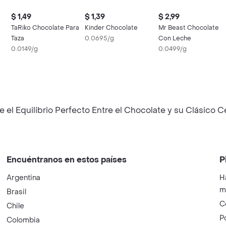
$ 1,49
$ 1,39
$ 2,99
TaRiko Chocolate Para
Kinder Chocolate
Mr Beast Chocolate
Taza
0.0695/g
Con Leche
0.0149/g
0.0499/g
e el Equilibrio Perfecto Entre el Chocolate y su Clásico 
Encuéntranos en estos países
P
Argentina
H
m
Brasil
C
Chile
P
Colombia