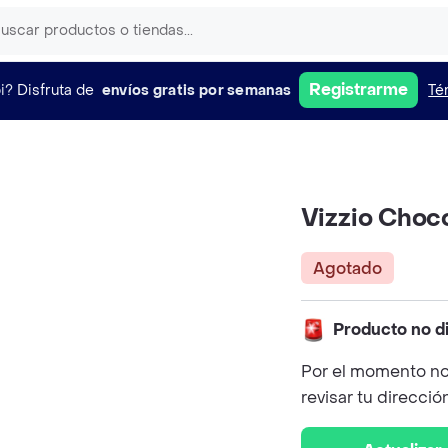
Registrarme
i?
Disfruta de
envíos gratis por semanas
Té
Vizzio Choc
Agotado
Producto no d
Por el momento no
revisar tu direcció