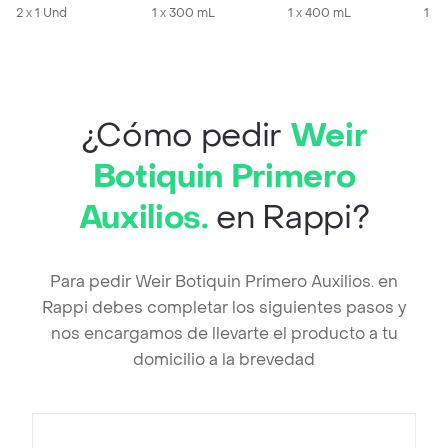
2 x 1 Und
1 x 300 mL
1 x 400 mL
1 x 
¿Cómo pedir
Weir
Botiquin Primero
Auxilios.
en Rappi?
Para pedir Weir Botiquin Primero Auxilios. en
Rappi debes completar los siguientes pasos y
nos encargamos de llevarte el producto a tu
domicilio a la brevedad