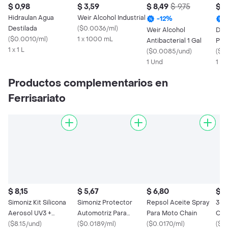
$ 0,98
$ 3,59
$ 8,49
$ 9,75
$ 1
Hidraulan Agua
Weir Alcohol Industrial
-
12
%
Destilada
(
$0.0036/ml
)
Weir Alcohol
Dr. 
(
$0.0010/ml
)
1 x 1000 mL
Antibacterial 1 Gal
Pri
1 x 1 L
(
$0.0085/und
)
(
$13
1 Und
1 X 
Productos complementarios en
Ferrisariato
$ 8,15
$ 5,67
$ 6,80
$ 6
Simoniz Kit Silicona
Simoniz Protector
Repsol Aceite Spray
3 en
Aerosol UV3 +
Automotriz Para
Para Moto Chain
Cad
Limpillanta
(
$8.15/und
)
Limpieza y Protección
(
$0.0189/ml
)
(
$0.0170/ml
)
(
$0