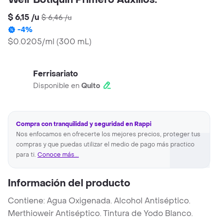
Weir Botiquin Primero Auxilios.
$ 6,15
/
u
$ 6,46
/
u
-
4
%
$0.0205/ml
(
300 mL
)
Ferrisariato
Disponible en
Quito
Compra con tranquilidad y seguridad en Rappi
Nos enfocamos en ofrecerte los mejores precios, proteger tus
compras y que puedas utilizar el medio de pago más practico
para ti.
Conoce más...
Información del producto
Contiene: Agua Oxigenada. Alcohol Antiséptico.
Merthioweir Antiséptico. Tintura de Yodo Blanco.