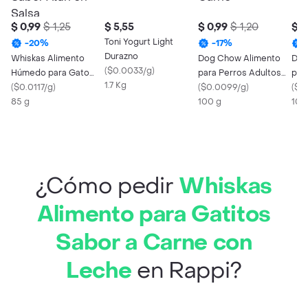
$ 0,99
$ 1,25
$ 5,55
$ 0,99
$ 1,20
$ 0
Toni Yogurt Light
-
20
%
-
17
%
Durazno
Whiskas Alimento
Dog Chow Alimento
Dog
(
$0.0033/g
)
Húmedo para Gato
para Perros Adultos
par
1.7 Kg
Adulto Sabor Atún en
(
$0.0117/g
)
con Sabor a Carne
(
$0.0099/g
)
Cor
(
$0
Salsa
85 g
100 g
100
¿Cómo pedir
Whiskas
Alimento para Gatitos
Sabor a Carne con
Leche
en Rappi?