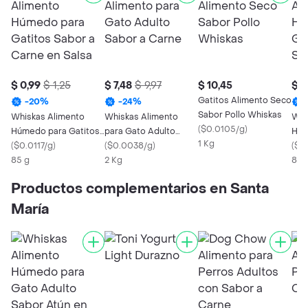
$ 0,99
$ 1,25
$ 7,48
$ 9,97
$ 10,45
$ 0
Gatitos Alimento Seco
-
20
%
-
24
%
Sabor Pollo Whiskas
Whiskas Alimento
Whiskas Alimento
Whi
(
$0.0105/g
)
Húmedo para Gatitos
para Gato Adulto
Húm
1 Kg
Sabor a Carne en
(
$0.0117/g
)
Sabor a Carne
(
$0.0038/g
)
Adu
(
$0.
Salsa
85 g
2 Kg
85 
Productos complementarios en Santa
María