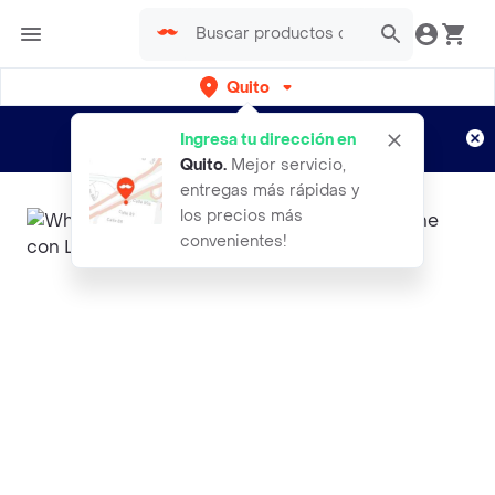
Quito
Regístrate
¿Nuevo en Rappi?
y disfruta de
Ingresa tu dirección en
envíos gratis por semanas
Aplican TyC
Quito
.
Mejor servicio,
entregas más rápidas y
los precios más
convenientes!