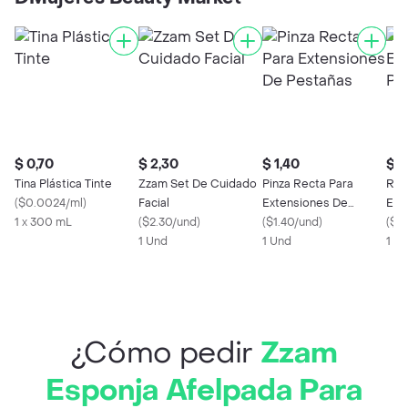
$ 0,70
$ 2,30
$ 1,40
$ 0
Tina Plástica Tinte
Zzam Set De Cuidado
Pinza Recta Para
Rem
(
$0.0024/ml
)
Facial
Extensiones De
Espi
1 x 300 mL
(
$2.30/und
)
Pestañas
(
$1.40/und
)
(
$0
1 Und
1 Und
1 x 
¿Cómo pedir
Zzam
Esponja Afelpada Para