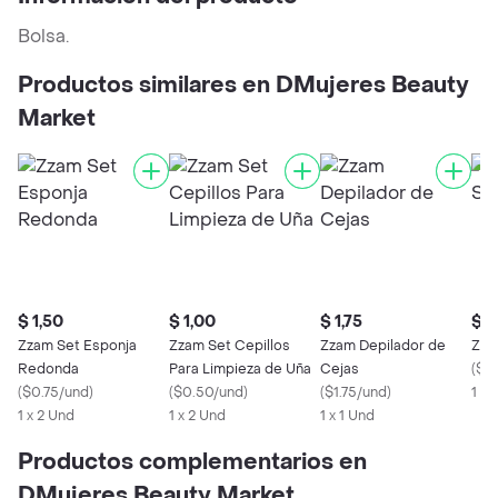
Bolsa.
Productos similares en DMujeres Beauty
Market
$ 1,50
$ 1,00
$ 1,75
$ 0
Zzam Set Esponja
Zzam Set Cepillos
Zzam Depilador de
Zza
Redonda
Para Limpieza de Uña
Cejas
(
$0
(
$0.75/und
)
(
$0.50/und
)
(
$1.75/und
)
1 x 
1 x 2 Und
1 x 2 Und
1 x 1 Und
Productos complementarios en
DMujeres Beauty Market