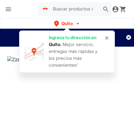
Quito
Regístrate
¿Nuevo en Rappi?
y disfruta de
Ingresa tu dirección en
envíos gratis por semanas
Aplican TyC
Quito
.
Mejor servicio,
entregas más rápidas y
los precios más
convenientes!