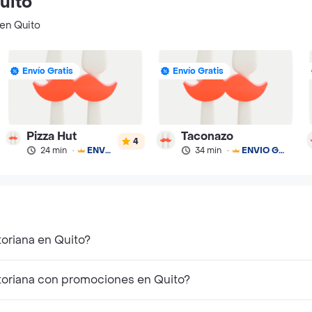
uito
 en Quito
Envío Gratis
Envío Gratis
Pizza Hut
Taconazo
4
24 min
·
ENVÍO GRATIS
34 min
·
ENVÍO GRATIS
oriana en Quito?
toriana con promociones en Quito?