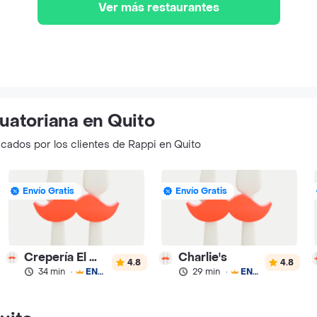
Ver más restaurantes
uatoriana en Quito
icados por los clientes de Rappi en Quito
Envío Gratis
Envío Gratis
Crepería El Mediodía - EC
Charlie's
4.8
4.8
34 min
·
ENVÍO GRATIS
29 min
·
ENVÍO GRATIS