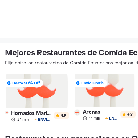
Mejores Restaurantes de Comida Ec
Elija entre los restaurantes de Comida Ecuatoriana mejor calif
Hasta 20% Off
Envío Gratis
Arenas
Hornados Maria Elena Las Casas y Versalles
4.9
4.9
14 min
·
ENVÍO GRATIS
24 min
·
ENVÍO GRATIS