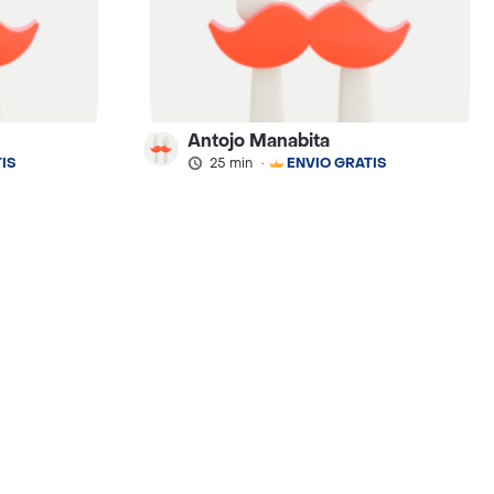
Antojo Manabita
IS
25 min
·
ENVÍO GRATIS