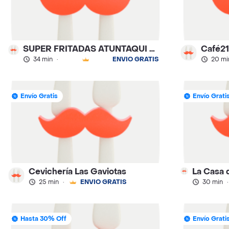
SUPER FRITADAS ATUNTAQUI - RIO DE JANEIRO
Café21
34 min
·
ENVÍO GRATIS
20 mi
Envío Gratis
Envío Grati
Cevichería Las Gaviotas
25 min
·
ENVÍO GRATIS
30 min
·
Hasta 30% Off
Envío Grati