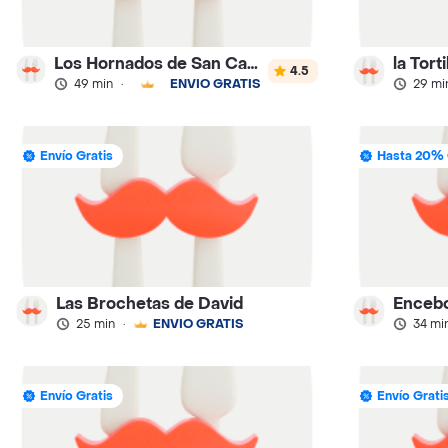
Los Hornados de San Carlos
la Torti
4.5
49 min
·
ENVÍO GRATIS
29 mi
Envío Gratis
Hasta 20% 
Las Brochetas de David
Enceb
25 min
·
ENVÍO GRATIS
34 mi
Envío Gratis
Envío Grati