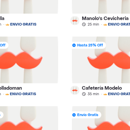
lla
Manolo's Cevicheria
n
·
ENVÍO GRATIS
25 min
·
ENVÍO GRAT
Off
Hasta 25% Off
olladoman
Cafetería Modelo
n
·
ENVÍO GRATIS
35 min
·
ENVÍO GRAT
s
Envío Gratis