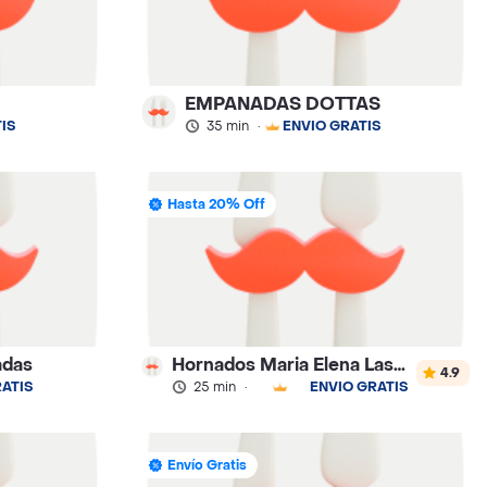
EMPANADAS DOTTAS
IS
35 min
·
ENVÍO GRATIS
Hasta 20% Off
adas
Hornados Maria Elena Las Casas y Versalles
4.9
ATIS
25 min
·
ENVÍO GRATIS
Envío Gratis