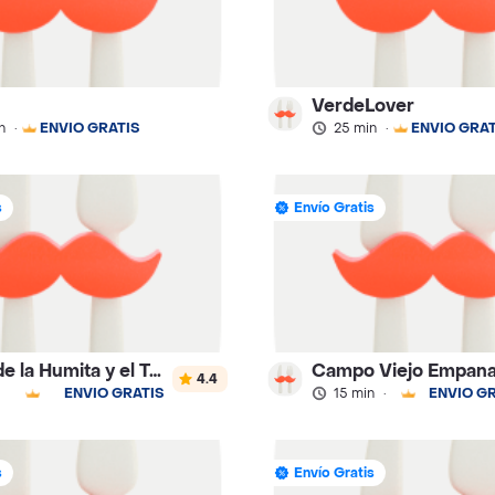
VerdeLover
n
·
ENVÍO GRATIS
25 min
·
ENVÍO GRAT
s
Envío Gratis
La Casa de la Humita y el Tamal Lojano Gualberto Arcos 208
Campo Viejo Empan
4.4
ENVÍO GRATIS
15 min
·
ENVÍO GR
s
Envío Gratis