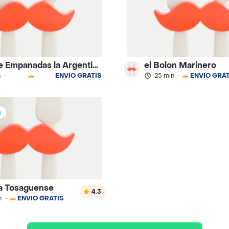
Casa de Empanadas la Argentinidad
el Bolon Marinero
n
·
ENVÍO GRATIS
25 min
·
ENVÍO GRAT
s
a Tosaguense
4.3
n
·
ENVÍO GRATIS