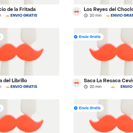
cio de la Fritada
Los Reyes del Chocl
n
·
ENVÍO GRATIS
20 min
·
ENVÍO GRAT
s
Envío Gratis
 del Librillo
Saca La Resaca Cevi
n
·
ENVÍO GRATIS
20 min
·
ENVÍO
s
Envío Gratis