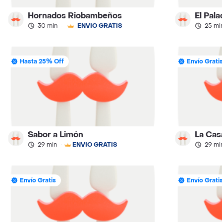
Hornados Riobambeños
El Pala
30 min
·
ENVÍO GRATIS
25 mi
Hasta 25% Off
Envío Grati
Sabor a Limón
La Casa
29 min
·
ENVÍO GRATIS
29 mi
Envío Gratis
Envío Grati