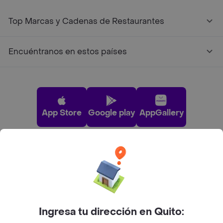
Top Marcas y Cadenas de Restaurantes
Encuéntranos en estos países
App Store
Google play
AppGallery
Pide tu comida favorita cerca de ti
Categorías
Ingresa tu dirección en Quito:
Únete a Rappi