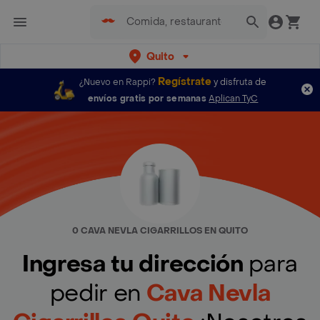
Quito
Regístrate
¿Nuevo en Rappi?
y disfruta de
envíos gratis por semanas
Aplican TyC
0 CAVA NEVLA CIGARRILLOS EN QUITO
Ingresa tu dirección
para
pedir en
Cava Nevla