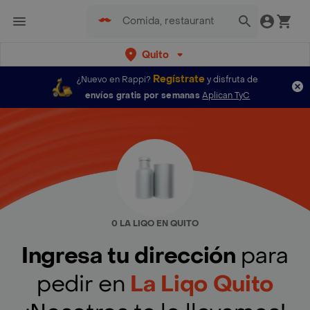
Quito
Regístrate
¿Nuevo en Rappi?
y disfruta de
envíos gratis por semanas
Aplican TyC
0 LA LIQO EN QUITO
Ingresa tu dirección
para
pedir en
La Liqo Quito