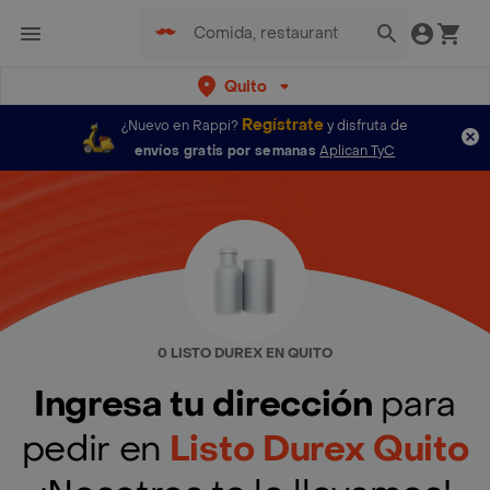
Quito
Regístrate
¿Nuevo en Rappi?
y disfruta de
envíos gratis por semanas
Aplican TyC
0 LISTO DUREX EN QUITO
Ingresa tu dirección
para
pedir en
Listo Durex Quito