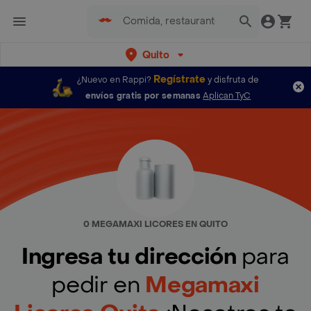
Quito
Regístrate
¿Nuevo en Rappi?
y disfruta de
envíos gratis por semanas
Aplican TyC
0 MEGAMAXI LICORES EN QUITO
Ingresa tu dirección
para
pedir en
Megamaxi