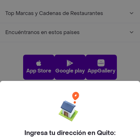
Top Marcas y Cadenas de Restaurantes
Encuéntranos en estos países
App Store
Google play
AppGallery
Pide tu comida favorita cerca de ti
Categorías
Ingresa tu dirección en Quito:
Únete a Rappi