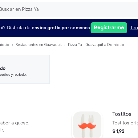
Registrarme
pi?
Disfruta de
envíos gratis por semanas
Tér
icilio
Restaurantes en Guayaquil
Pizza Ya - Guayaquil a Domicilio
ido
pedido y recíbelo
Tostitos
abor a queso.
Tostitos ori
r.
$ 1,92