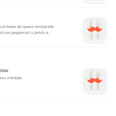
 con base de queso mozzarella
tad con pepperoni o jamón a
la otra mitad con piña.
ddar
e queso cheddar.