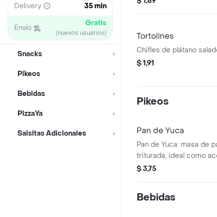
$ 1,89
Delivery
35 min
Gratis
Envío
(nuevos usuarios)
Tortolines
Chifles de plátano salad
Snacks
$ 1,91
Pikeos
Bebidas
Pikeos
PizzaYa
Pan de Yuca
Salsitas Adicionales
Pan de Yuca: masa de p
triturada, ideal como a
$ 3,75
Bebidas