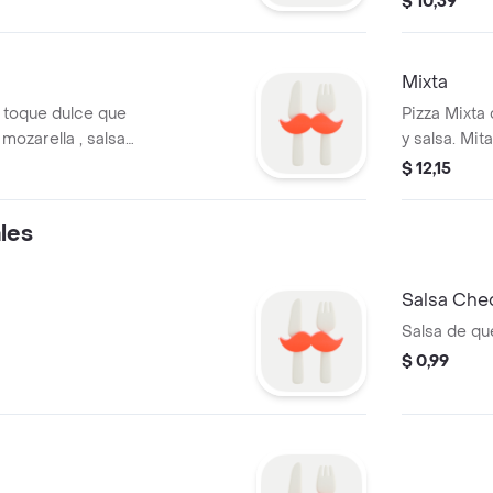
$ 10,39
Mixta
 toque dulce que
Pizza Mixta
ozarella , salsa
y salsa. Mi
on
elección, y 
$ 12,15
ales
Salsa Che
Salsa d
$ 0,99