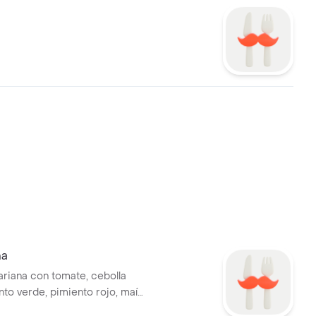
na
ariana con tomate, cebolla
nto verde, pimiento rojo, maíz
piñones y aceitunas negras.