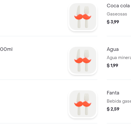
Coca cola 
Gaseosas
$ 3,99
400ml
Agua
Agua minera
$ 1,99
Fanta
Bebida gase
$ 2,59