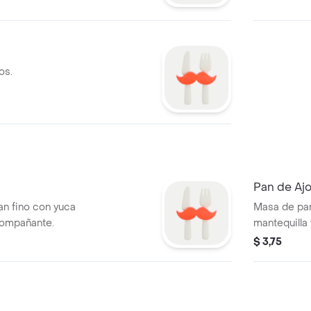
os.
Pan de Aj
an fino con yuca
Masa de pan relleno de ajo mol
compañante.
mantequilla
$ 3,75