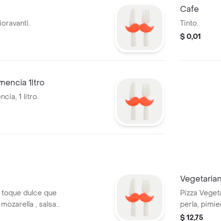
Cafe
oravanti.
Tinto.
$ 0,01
mencia 1ltro
ia, 1 litro.
Vegetaria
 toque dulce que
Pizza Veget
ozarella , salsa
perla, pimie
o jamón a su
dulce, cham
$ 12,75