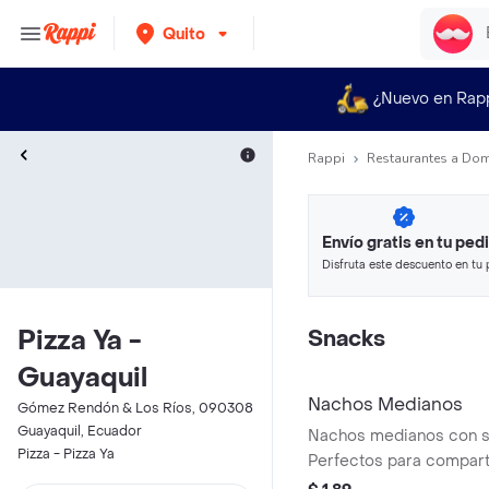
Quito
¿Nuevo en Rap
Rappi
Restaurantes a Dom
Envío gratis en tu ped
Disfruta este descuento en tu 
en minutos.
Pizza Ya -
Snacks
Guayaquil
Nachos Medianos
Gómez Rendón & Los Ríos, 090308
Guayaquil, Ecuador
Nachos medianos con s
Pizza - Pizza Ya
Perfectos para comparti