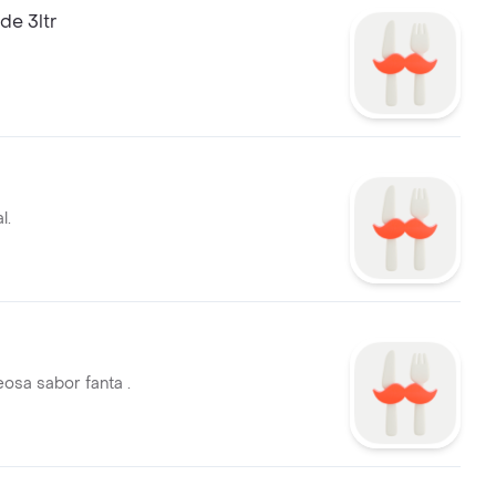
de 3ltr
l.
osa sabor fanta .