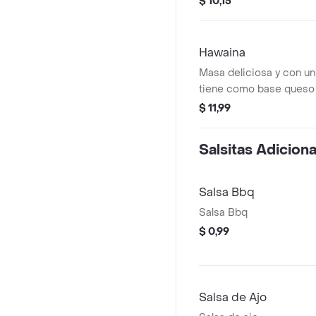
$ 10,15
spicy y salami
Hawaina
Masa deliciosa y con un
tiene como base queso m
al gusto con piña y jam
$ 11,99
Salsitas Adicion
Salsa Bbq
Salsa Bbq
$ 0,99
Salsa de Ajo