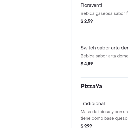
Fioravanti
Bebida gaseosa sabor fi
$ 2,59
Switch sabor arta de
Bebida sabor arta demenc
$ 4,89
PizzaYa
Tradicional
Masa deliciosa y con un
tiene como base queso m
al gusto con pepperoni 
$ 9,99