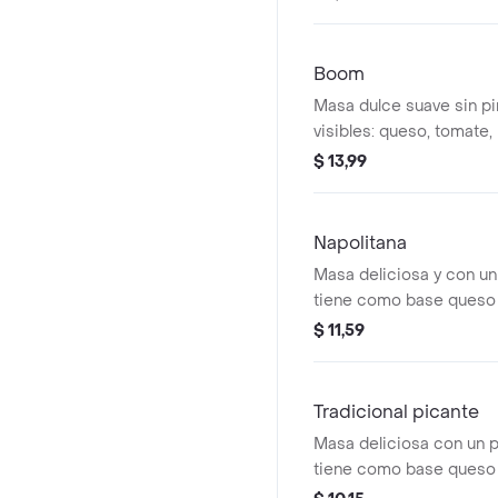
elección.
Boom
Masa dulce suave sin pi
visibles: queso, tomate,
$ 13,99
Napolitana
Masa deliciosa y con un
tiene como base queso m
al gusto ,salami , albaca
$ 11,59
cherry.
Tradicional picante
Masa deliciosa con un 
tiene como base queso m
al gusto con pepperoni 