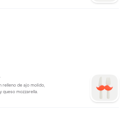
o
ido,
 y queso mozzarella.