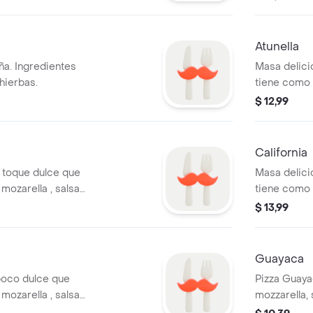
Atunella
ña. Ingredientes
Masa delici
 hierbas.
tiene como 
al gusto , t
$ 12,99
amarillo , ro
California
 toque dulce que
Masa delici
ozarella , salsa
tiene como 
 , tocino y tomate
al gusto , ja
$ 13,99
chorizo , to
Guayaca
poco dulce que
Pizza Guay
ozarella , salsa
mozzarella, 
, con un toque