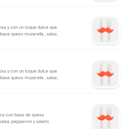
osa y con un toque dulce que
base queso mozarella , salsa
omate cherry, pimiento verde ,
jo y atun
osa y con un toque dulce que
base queso mozarella , salsa
mon , pollo, cebolla , aceituna ,
mate cherry.
aca con base de queso
salsa, pepperoni y salami.