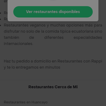
encontrar cercanos a tu ubicación en Rappi:
Ver restaurantes disponibles
Restaurantes mexicanos,
Restaurantes italianos,
Restaurantes veganos y muchas opciones más para
disfrutar no solo de la comida típica ecuatoriana sino
también de diferentes especialidades
internacionales.
Haz tu pedido a domicilio en Restaurantes con Rappi
y te lo entregamos en minutos
Restaurantes Cerca de Mi
Restaurantes en Huancayo