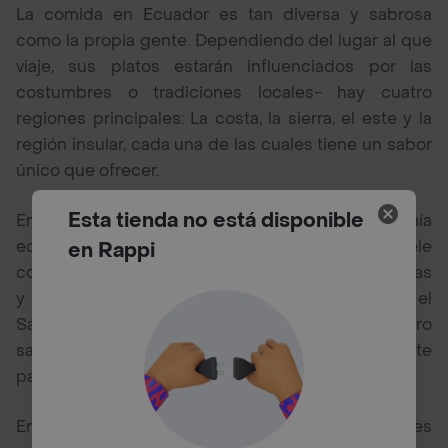
La comida en Ecuador es tan diversa y sabrosa
como la propia gente. Dependiendo del lugar al que
viaje, sus platos estarán influenciados por las
costumbres o tradiciones locales- hay cuatro
regiones principales: La costa, la sierra, el este y la
región insular, cada una de las cuales tiene un sabor
único que ofrecer.
Esta tienda no está disponible
Entre los platos típicos de la gastronomía
ecuatoriana encontramos el ceviche, que suele
en Rappi
consistir en pescado marinado en diversas verduras
y especias; también tenemos la fanesca, o el
Sancocho de Pescado, otra comida sencilla pero
sabrosa que disfrutan muchas personas en este
país.
Entre los mejores restaurantes de Ecuador puedes