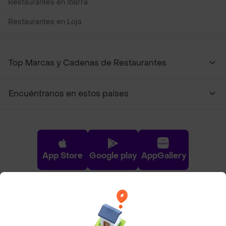
Restaurantes en Ibarra
Restaurantes en Loja
Top Marcas y Cadenas de Restaurantes
Encuéntranos en estos países
App Store
Google play
AppGallery
Pide tu comida favorita cerca de ti