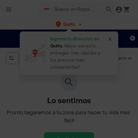
Quito
Regístrate
¿Nuevo en Rappi?
y disfruta de
Ingresa tu dirección en
envíos gratis por semanas
Aplican TyC
Quito
.
Mejor servicio,
entregas más rápidas y
Promociones
Más de 4.5
Llega aprox en 3
los precios más
convenientes!
Lo sentimos
Pronto llegaremos a tu zona para hacer tu vida mas 
fácil