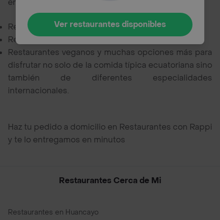
encontrar cercanos a tu ubicación en Rappi:
Ver restaurantes disponibles
Restaurantes mexicanos,
Restaurantes italianos,
Restaurantes veganos y muchas opciones más para
disfrutar no solo de la comida típica ecuatoriana sino
también de diferentes especialidades
internacionales.
Haz tu pedido a domicilio en Restaurantes con Rappi
y te lo entregamos en minutos
Restaurantes Cerca de Mi
Restaurantes en Huancayo