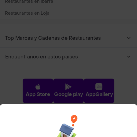
Restaurantes en Ibarra
Restaurantes en Loja
Top Marcas y Cadenas de Restaurantes
Encuéntranos en estos países
App Store
Google play
AppGallery
Pide tu comida favorita cerca de ti