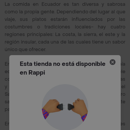
La comida en Ecuador es tan diversa y sabrosa
como la propia gente. Dependiendo del lugar al que
viaje, sus platos estarán influenciados por las
costumbres o tradiciones locales- hay cuatro
regiones principales: La costa, la sierra, el este y la
región insular, cada una de las cuales tiene un sabor
único que ofrecer.
Esta tienda no está disponible
Entre los platos típicos de la gastronomía
ecuatoriana encontramos el ceviche, que suele
en Rappi
consistir en pescado marinado en diversas verduras
y especias; también tenemos la fanesca, o el
Sancocho de Pescado, otra comida sencilla pero
sabrosa que disfrutan muchas personas en este
país.
Entre los mejores restaurantes de Ecuador puedes