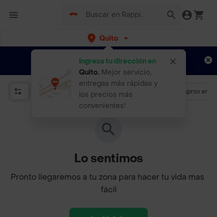
Quito
Regístrate
¿Nuevo en Rappi?
y disfruta de
Ingresa tu dirección en
envíos gratis por semanas
Aplican TyC
Quito
.
Mejor servicio,
entregas más rápidas y
Promociones
Más de 4.5
Llega aprox en 3
los precios más
convenientes!
Lo sentimos
Pronto llegaremos a tu zona para hacer tu vida mas 
fácil